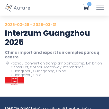
0
2025-03-28 - 2025-03-31
Interzum Guangzhou
2025
China import and export fair complex parodų
centre
Pazhou Convention &amp;amp;amp;amp; Exhibition
Center Exit, Xinzhou Motorway Interchange,
Guangzhou, Guangdong, China
Guangdžou, Kinija
UAB “Autarė”
kviečia apsilankyti tarptautinėje