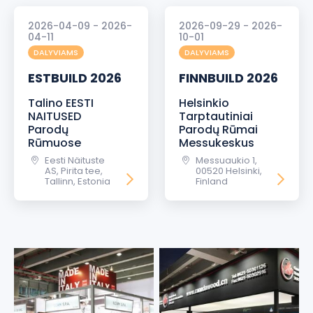
2026-04-09 - 2026-
2026-09-29 - 2026-
04-11
10-01
DALYVIAMS
DALYVIAMS
ESTBUILD 2026
FINNBUILD 2026
Talino EESTI
Helsinkio
NAITUSED
Tarptautiniai
Parodų
Parodų Rūmai
Rūmuose
Messukeskus
Eesti Näituste
Messuaukio 1,
AS, Pirita tee,
00520 Helsinki,
Tallinn, Estonia
Finland