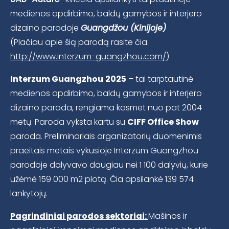
medienos apdirbimo, baldų gamybos ir interjero
dizaino parodoje
Guangdžou (Kinijoje)
(Plačiau apie šią parodą rasite čia:
http://www.interzum-guangzhou.com/
)
Interzum Guangzhou
2025
– tai tarptautinė
medienos apdirbimo, baldų gamybos ir interjero
dizaino paroda, rengiama kasmet nuo pat 2004
metų. Paroda vyksta kartu su
CIFF Office Show
paroda. Preliminariais organizatorių duomenimis
praeitais metais vykusioje Interzum Guangzhou
parodoje dalyvavo daugiau nei 1 100 dalyvių, kurie
užėmė 159 000 m2 plotą. Čia apsilankė 139 574
lankytojų.
Pagrindiniai parodos sektoriai:
Mašinos ir