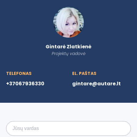
Gintarė Zlatkienė
Projektų vadovė
TELEFONAS
EL. PAŠTAS
+37067936330
gintare@autare.lt