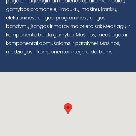
pagalbiniai įrengimai medienos apdirbimo ir baldų
gamybos pramonėje; Produktų, mašinų, įrankių,
elektroninės įrangos, programinės įrangos,
bandymų įrangos ir matavimo prietaisai; Medžiagų ir
komponentų baldų gamyba; Mašinos, medžiagos ir
komponentai apmušalams ir patalynei; Mašinos,
medžiagos ir komponentai interjero darbams