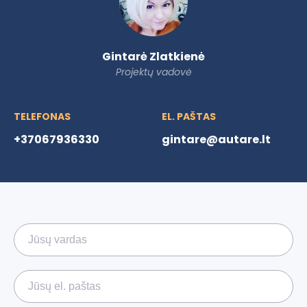
Gintarė Zlatkienė
Projektų vadovė
TELEFONAS
EL. PAŠTAS
+37067936330
gintare@autare.lt