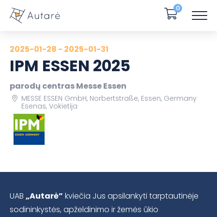
0
2025-01-28 - 2025-01-31
IPM ESSEN 2025
parodų centras Messe Essen
MESSE ESSEN GmbH, Norbertstraße, Essen, Germany
Esenas, Vokietija
UAB
„Autarė”
kviečia Jus apsilankyti tarptautinėje
sodininkystės, apželdinimo ir žemės ūkio