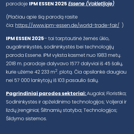
parodoje
IPM ESSEN 2025
Essene (Vokietijoje)
(Plačiau apie šią parodą rasite
čia:
https://www.ipm-essen.de/world-trade-fair/
)
IPM ESSEN 2025
– tai tarptautinė žemės ūkio,
augalininkystės, sodininkystės bei technologijų
paroda Essene. IPM vyksta kasmet nuo 1983 metų.
2018 m. parodoje dalyvavo 1577 dalyviai iš 45 šalių,
2
kurie užėme 42 233 m
. plotą. Čia apsilankė daugiau
nei 57 000 lankytojų iš 103 pasaulio šalių.
Pagrindiniai parodos sektoriai:
Augalai; Floristika;
Sodininkystės ir apželdinimo technologijos; Voljerai ir
lizdų įrenginiai; Šiltnamių statyba; Technologijos;
Šildymo sistemos.