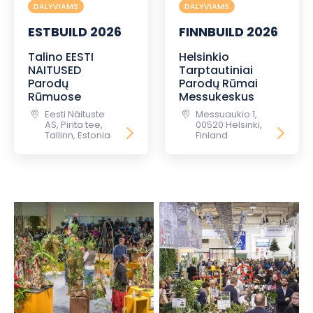
DALYVIAMS
DALYVIAMS
ESTBUILD 2026
FINNBUILD 2026
Talino EESTI
Helsinkio
NAITUSED
Tarptautiniai
Parodų
Parodų Rūmai
Rūmuose
Messukeskus
Eesti Näituste
Messuaukio 1,
AS, Pirita tee,
00520 Helsinki,
Tallinn, Estonia
Finland