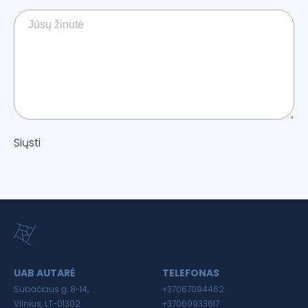
Siųsti
UAB AUTARĖ
TELEFONAS
Subačiaus g. 8-14,
+37067094462
Vilnius, LT-01302
+37069933617