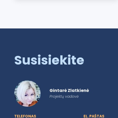
Susisiekite
Gintarė Zlatkienė
Projektų vadovė
TELEFONAS
EL. PAŠTAS