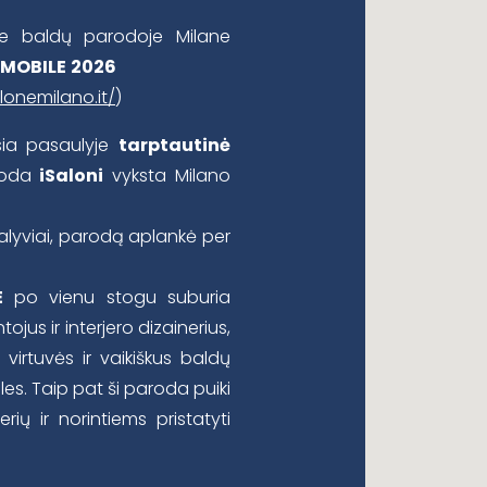
ėje baldų parodoje Milane
 MOBILE
2026
lonemilano.it/
)
sia pasaulyje
tarptautinė
aroda
iSaloni
vyksta Milano
alyviai, parodą aplankė per
E
po vienu stogu suburia
tojus ir interjero dizainerius,
virtuvės ir vaikiškus baldų
les. Taip pat ši paroda puiki
ių ir norintiems pristatyti