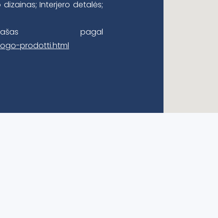
o dizainas; Interjero detalės;
rašas pagal
logo-prodotti.html