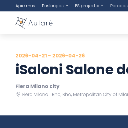
Apie mus
Paslaugos
ES projektai
Parodos
2026-04-21 - 2026-04-26
iSaloni Salone 
Fiera Milano city
Fiera Milano | Rho, Rho, Metropolitan City of Milan