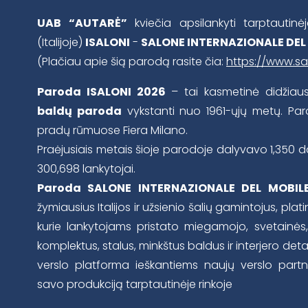
UAB “AUTARĖ”
kviečia apsilankyti tarptautin
(Italijoje)
ISALONI
-
SALONE INTERNAZIONALE DEL
(Plačiau apie šią parodą rasite čia:
https://www.sa
Paroda ISALONI 2026
– tai kasmetinė didžiau
baldų paroda
vykstanti nuo 1961-ųjų metų. P
pradų rūmuose Fiera Milano.
Praėjusiais metais šioje parodoje dalyvavo 1,350 d
300,698 lankytojai.
Paroda SALONE INTERNAZIONALE DEL MOBIL
žymiausius Italijos ir užsienio šalių gamintojus, platin
kurie lankytojams pristato miegamojo, svetainės, 
komplektus, stalus, minkštus baldus ir interjero deta
verslo platforma ieškantiems naujų verslo partner
savo produkciją tarptautinėje rinkoje