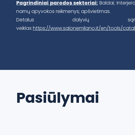
Pagrindiniai parodos sektoriai:
Baldai; Interjer
namų apyvokos reikmenys; apšvietimas.
Detalus dalyvių są
veiklas
https://www.salonemilano.it/en/tools/cata
Pasiūlymai