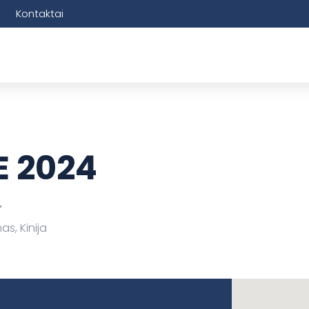
Kontaktai
E 2024
r
as, Kinija