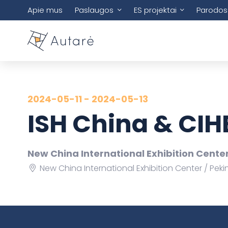
Apie mus
Paslaugos
ES projektai
Parodos
2024-05-11 - 2024-05-13
ISH China & CIH
New China International Exhibition Cente
New China International Exhibition Center
Pekin