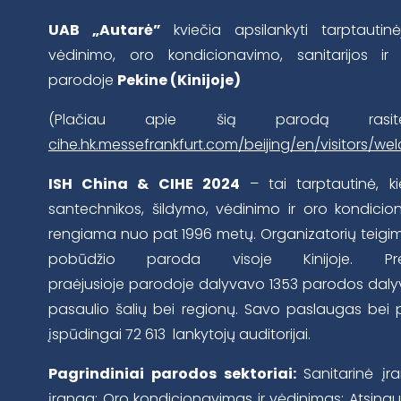
UAB „Autarė”
kviečia apsilankyti tarptautinė
vėdinimo, oro kondicionavimo, sanitarijos 
parodoje
Pekine (Kinijoje)
(Plačiau apie šią parodą ra
cihe.hk.messefrankfurt.com/beijing/en/visitors/we
ISH China & CIHE 2024
– tai tarptautinė, ki
santechnikos, šildymo, vėdinimo ir oro kondici
rengiama nuo pat 1996 metų. Organizatorių teigimu
pobūdžio paroda visoje Kinijoje. Prel
praėjusioje parodoje dalyvavo 1353 parodos dalyvia
pasaulio šalių bei regionų. Savo paslaugas bei pro
įspūdingai 72 613 lankytojų auditorijai.
Pagrindiniai parodos sektoriai:
Sanitarinė įr
įranga; Oro kondicionavimas ir vėdinimas; Atsinauji