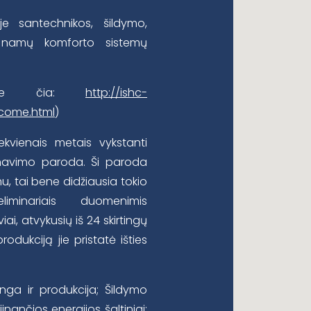
je santechnikos, šildymo,
ir namų komforto sistemų
site čia:
http://ishc-
lcome.html
)
ekvienais metais vykstanti
onavimo paroda. Ši paroda
, tai bene didžiausia tokio
iminariais duomenimis
i, atvykusių iš 24 skirtingų
dukciją jie pristatė išties
anga ir produkcija; Šildymo
nančios energijos šaltiniai;