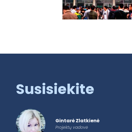
Susisiekite
Gintarė Zlatkienė
Projektų vadovė