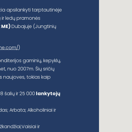
ia apsilankyti tarptautinėje
ų ir ledų pramonės
 ME
)
Dubajuje (Jungtinių
me.com/
)
diterijos gaminių, kepyklų,
t, nuo 2007m. Šių sričių
s naujoves, tokias kaip
38 šalių ir 25 000
lankytojų
s; Arbata; Alkoholiniai ir
žkandžiai;Vaisiai ir