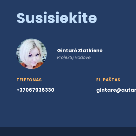
Susisiekite
Gintarė Zlatkienė
Projektų vadovė
TELEFONAS
EL. PAŠTAS
+37067936330
gintare@autare