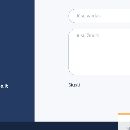
Siųsti
.lt
M