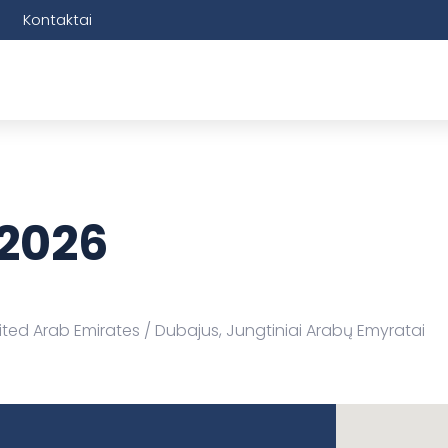
Kontaktai
 2026
ited Arab Emirates
Dubajus, Jungtiniai Arabų Emyratai