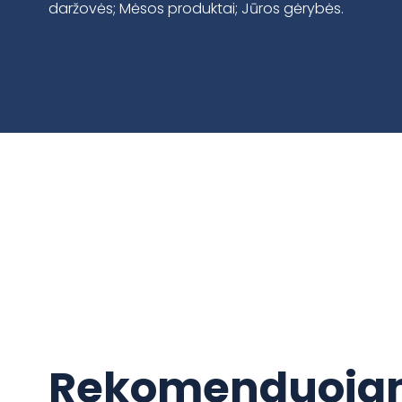
daržovės; Mėsos produktai; Jūros gėrybės.
Rekomenduojam