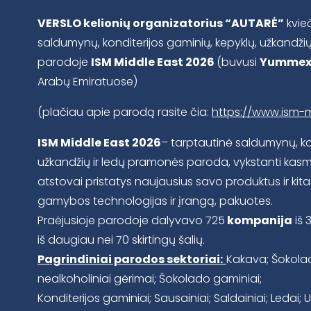
VERSLO kelionių organizatorius “AUTARĖ”
kvieč
saldumynų, konditerijos gaminių, kepyklų, užkandži
parodoje
ISM Middle East 2026
(buvusi
Yummex
Arabų Emiratuose)
(plačiau apie parodą rasite čia:
https://www.ism-
ISM Middle East 2026
– tarptautinė saldumynų, kon
užkandžių ir ledų pramonės paroda, vykstanti kasme
atstovai pristatys naujausius savo produktus ir kita
gamybos technologijas ir įrangą, pakuotes.
Praėjusioje parodoje dalyvavo 725
kompanija
iš 
iš daugiau nei 70 skirtingų šalių.
Pagrindiniai parodos sektoriai:
Kakava; Šokolada
nealkoholiniai gėrimai; Šokolado gaminiai;
Konditerijos gaminiai; Sausainiai; Saldainiai; Ledai; U