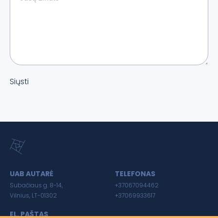
Siųsti
UAB AUTARĖ
TELEFONAS
Subačiaus g. 8-14,
+37067094462
Vilnius, LT-01302
+37069933617
EL. PAŠTAS