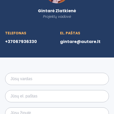
Gintarė Zlatkienė
Projektų vadovė
TELEFONAS
EL. PAŠTAS
+37067936330
gintare@autare.lt