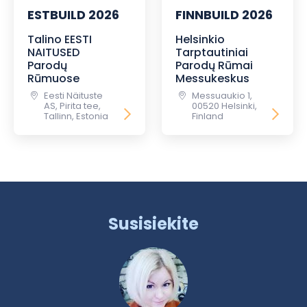
ESTBUILD 2026
FINNBUILD 2026
Talino EESTI
Helsinkio
NAITUSED
Tarptautiniai
Parodų
Parodų Rūmai
Rūmuose
Messukeskus
Eesti Näituste
Messuaukio 1,
AS, Pirita tee,
00520 Helsinki,
Tallinn, Estonia
Finland
Susisiekite