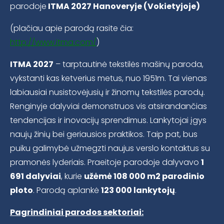
parodoje
ITMA 2027 Hanoveryje (Vokietyjoje)
(plačiau apie parodą rasite čia:
http://www.itma.com/
)
ITMA 2027
– tarptautinė tekstilės mašinų paroda,
vykstanti kas ketverius metus, nuo 1951m. Tai vienas
labiausiai nusistovėjusių ir žinomų tekstilės parodų.
Renginyje dalyviai demonstruos vis atsirandančias
tendencijas ir inovacijų sprendimus. Lankytojai įgys
naujų žinių bei geriausios praktikos. Taip pat, bus
puiku galimybė užmegzti naujus verslo kontaktus su
pramonės lyderiais. Praeitoje parodoje dalyvavo
1
691 dalyviai
, kurie
užėmė 108 000 m2 parodinio
ploto
. Parodą aplankė
123 000 lankytojų
.
Pagrindiniai parodos sektoriai: