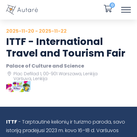
0
2025-11-20 - 2025-11-22
ITTF - International
Travel and Tourism Fair
Palace of Culture and Science
Plac Defilad 1, 00-901 Warszawa, Lenkija
Varšuva, Lenkija
ITTF
- Tarptautinė kelionių ir turizmo paroda, savo
istoriją pradėjusi 2023 m. kovo 16–18 d. Varšuvos