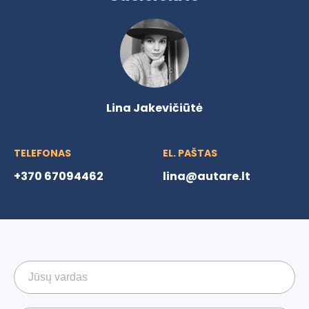
Lina Jakevičiūtė
TELEFONAS
EL. PAŠTAS
+370 67094462
lina@autare.lt