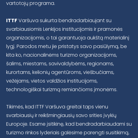
vartotojų programa.
ITTF
Varšuva sukurta bendradarbiaujant su
svarbiausiomis Lenkijos institucijomis ir pramonės
organizacijomis, o tai garantuoja aukštą materialinį
lygį. Parodos metu jie pristatys savo pasiūlymą, be
kita ko, nacionalinėms turizmo organizacijoms,
šalims, miestams, savivaldybėms, regionams,
kurortams, kelionių agentūroms, viešbučiams,
vežėjams, vietos valdžios institucijoms,
technologiškai turizmą remiančioms įmonėms.
Tikimės, kad ITTF Varšuva greitai taps vienu
svarbiausių ir reikšmingiausių savo srities įvykių
Europoje. Esame įsitikinę, kad bendradarbiaudami su
turizmo rinkos lyderiais galėsime parengti susitikimą,