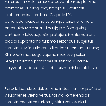
kultūros ir mokslo rūmuose, buvo atsakas į turizmo
pramonės, kuri ilgą laiką kovojo su įvairiomis
problemomis, poreikius. "Grupa MTP",
bendradarbiaudama su Lenkijos turizmo rūmais,
ėmėsi uždavinio sukurti naują platformą visų
partnerių, dalyvaujančių plėtojant ir reklamuojant
plačiai suprantamo turizmo sektoriaus subjektus,
susitikimui. Mūsų tikslas – dirbti kartu remiant turizmą.
Štai kodėl mes sugalvojome iniciatyvą sukurti
Lenkijos turizmo pramonės susitikimą, kuriame
dalyvautų vidaus ir užsienio turizmo rinkos atstovai.
Paroda bus skirta tiek turizmo industrijai, tiek plačiajai
visuomenei. Viena vertus, tai yra konferencija ir
susitikimas, skirtas turizmui, ir, kita vertus, plati