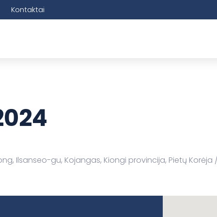
Kontaktai
2024
ong, Ilsanseo-gu, Kojangas, Kiongi provincija, Pietų Korėja