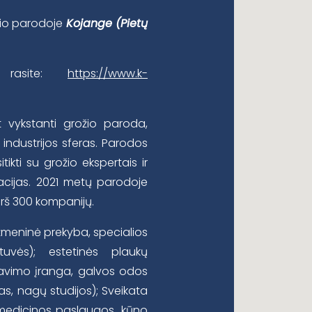
ožio parodoje
Kojange (Pietų
ą rasite:
https://www.k-
t vykstanti grožio paroda,
industrijos sferas. Parodos
ikti su grožio ekspertais ir
vacijas. 2021 metų parodoje
irš 300 kompanijų.
meninė prekyba, specialios
tuvės); estetinės plaukų
lizavimo įranga, galvos odos
as, nagų studijos); Sveikata
 medicinos paslaugos, kūno