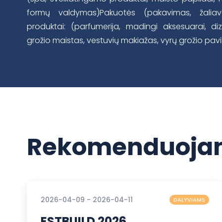
formų valdymas)Pakuotės (pakavimas, žaliavos
produktai: (parfumerija, madingi aksesuarai, di
grožio maistas, vestuvių makiažas, vyrų grožio pavi
Rekomenduojam
2026-04-09 - 2026-04-11
DALYVIAMS
ESTBUILD 2026