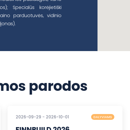
); Specialūs korėjietiški
zaino parduotuvės, vidinio
ljonas).
os parodos
2026-09-29 - 2026-10-01
DALYVIAMS
FINNBUILD 2026