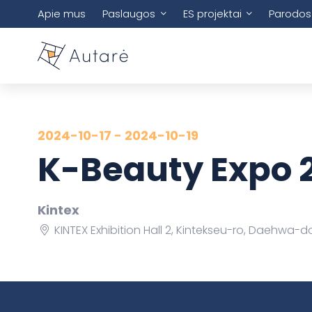
Apie mus
Paslaugos
ES projektai
Parodos
2024-10-17 - 2024-10-19
K-Beauty Expo 
Kintex
KINTEX Exhibition Hall 2, Kintekseu-ro, Daehwa-d