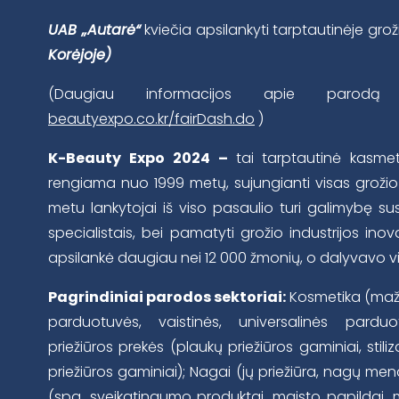
UAB „Autarė“
kviečia apsilankyti tarptautinėje gr
Korėjoje)
(Daugiau informacijos apie parod
beautyexpo.co.kr/fairDash.do
)
K-Beauty Expo 2024 –
tai tarptautinė kasme
rengiama nuo 1999 metų, sujungianti visas grožio 
metu lankytojai iš viso pasaulio turi galimybę susit
specialistais, bei pamatyti grožio industrijos ino
apsilankė daugiau nei 12 000 žmonių, o dalyvavo v
Pagrindiniai parodos sektoriai
:
Kosmetika (maž
parduotuvės, vaistinės, universalinės parduo
priežiūros prekės (plaukų priežiūros gaminiai, sti
priežiūros gaminiai); Nagai (jų priežiūra, nagų men
(spa, sveikatingumo produktai, maisto papildai,