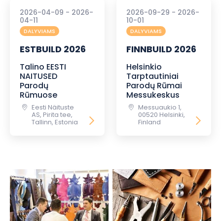
2026-04-09 - 2026-
2026-09-29 - 2026-
04-11
10-01
DALYVIAMS
DALYVIAMS
ESTBUILD 2026
FINNBUILD 2026
Talino EESTI
Helsinkio
NAITUSED
Tarptautiniai
Parodų
Parodų Rūmai
Rūmuose
Messukeskus
Eesti Näituste
Messuaukio 1,
AS, Pirita tee,
00520 Helsinki,
Tallinn, Estonia
Finland