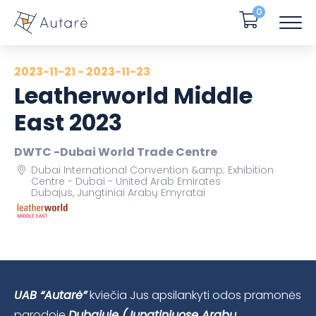
0
2023-11-21 - 2023-11-23
Leatherworld Middle
East 2023
DWTC -Dubai World Trade Centre
Dubai International Convention &amp; Exhibition
Centre - Dubai - United Arab Emirates
Dubajus, Jungtiniai Arabų Emyratai
UAB “Autarė”
kviečia Jus apsilankyti odos pramonės
parodoje
Dubajuje (Jungtiniuose Arabų