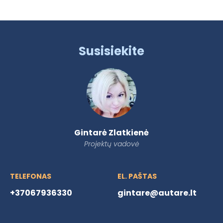
Susisiekite
Gintarė Zlatkienė
Projektų vadovė
TELEFONAS
EL. PAŠTAS
+37067936330
gintare@autare.lt