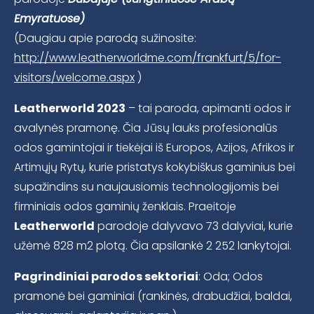
Emyratuose)
(Daugiau apie parodą sužinosite:
http://www.leatherworldme.com/frankfurt/5/for-
visitors/welcome.aspx
)
Leatherworld 2023
– tai paroda, apimanti odos ir
avalynės pramonę. Čia Jūsų lauks profesionalūs
odos gamintojai ir tiekėjai iš Europos, Azijos, Afrikos ir
Artimųjų Rytų, kurie pristatys kokybiškus gaminius bei
supažindins su naujausiomis technologijomis bei
firminiais odos gaminių ženklais. Praeitoje
Leatherworld
parodoje dalyvavo 73 dalyviai, kurie
užėmė 828 m2 plotą. Čia apsilankė 2 252 lankytojai.
Pagrindiniai parodos sektoriai
: Oda; Odos
pramonė bei gaminiai (rankinės, drabudžiai, baldai,