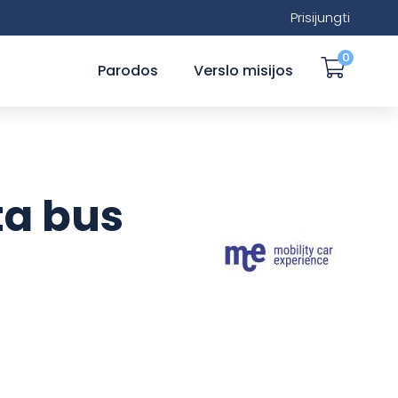
Prisijungti
0
Parodos
Verslo misijos
ta bus