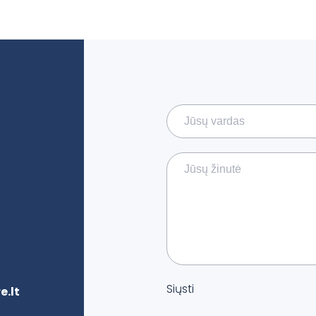
Siųsti
.lt