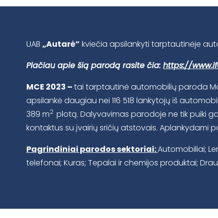
UAB
„Autarė”
kviečia apsilankyti tarptautinėje a
Plačiau apie šią parodą rasite čia:
https://www.
MCE 2023 –
tai tarptautinė automobilių paroda Ma
apsilankė daugiau nei 116 518 lankytojų iš automob
2
389 m
plotą. Dalyvavimas parodoje ne tik puiki g
kontaktus su įvairių sričių atstovais. Aplankydami 
Pagrindiniai parodos sektoriai:
Automobiliai; L
telefonai; Kuras; Tepalai ir chemijos produktai; Dra