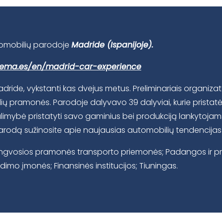
utomobilių parodoje
Madride
(Ispanijoje).
ifema.es/en/madrid-car-experience
dride, vykstanti kas dvejus metus. Preliminariais organiz
ilių pramonės. Parodoje dalyvavo 39 dalyviai, kurie prist
alimybė pristatyti savo gaminius bei produkciją lankytojam
parodą sužinosite apie naujausias automobilių tendencijas 
engvosios pramonės transporto priemonės; Padangos ir prie
udimo įmonės; Finansinės institucijos; Tiuningas.