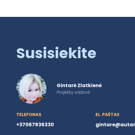
Susisiekite
Gintarė Zlatkienė
Projektų vadovė
TELEFONAS
EL. PAŠTAS
+37067936330
gintare@autare