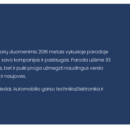
atorių duomenimis 2016 metais vykusioje parodoje
atė savo kompanijas ir paslaugas. Paroda užėmė 33
s, bet ir puiki proga užmegzti naudingus verslo
ir naujoves.
dai; Automobilio garso technika;Elektronika ir