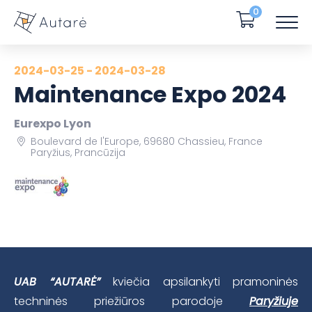
0
2024-03-25 - 2024-03-28
Maintenance Expo 2024
Eurexpo Lyon
Boulevard de l'Europe, 69680 Chassieu, France
Paryžius, Prancūzija
UAB “AUTARĖ”
kviečia apsilankyti pramoninės
techninės priežiūros parodoje
Paryžiuje