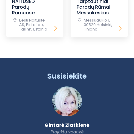
NAITUSED
Tarptautiniai
Parodų
Parodų Rūmai
Rūmuose
Messukeskus
Eesti Näituste
Messuaukio 1,
AS, Pirita tee,
00520 Helsinki,
Tallinn, Estonia
Finland
Susisiekite
Gintarė Zlatkienė
Projektų vadovė