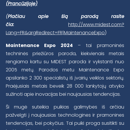
(Prancūzijoje)
(
Plačiau apie šią parodą rasite
čia:
http://www.midest.com?
Lang=FR&argRedirect=FR|MaintenanceExpo
)
Maintenance Expo 2024
– tai pramoninės
techninės priežiūros paroda, kiekvienais metais
rengiama kartu su MIDEST paroda ir vykstanti nuo
2005 metų. Parodos metu Maintenance Expo
apsilanko 2 300 specialistų iš įvairių veiklos sektorių.
Praėjusiais metais beveik 28 000 lankytojų atvyko
sužinoti apie inovacijas bei naujausias tendencijas.
Ši mugė suteikia puikias galimybes iš arčiau
pažvelgti į naujausias technologines ir pramonines
tendencijas, bei pokyčius. Tai puiki proga susitikti su