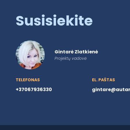
Susisiekite
Gintarė Zlatkienė
Projektų vadovė
TELEFONAS
EL. PAŠTAS
+37067936330
gintare@autare