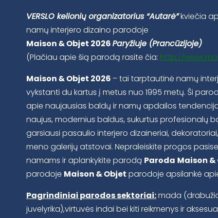
VERSLO kelionių organizatorius “Autarė”
kviečia ap
namų interjero dizaino parodoje
Maison & Objet 2026
Paryžiuje (Prancūzijoje)
(Plačiau apie šią parodą rasite čia:
http://www.ma
Maison & Objet 2026
– tai tarptautinė namų inte
vykstanti du kartus į metus nuo 1995 metų. Ši parod
apie naujausias baldų ir namų apdailos tendencija
naujus, modernius baldus, sukurtus profesionalų bal
garsiausi pasaulio interjero dizaineriai, dekoratoriai,
meno galerijų atstovai. Nepraleiskite progos pasis
namams ir aplankykite parodą
Paroda
Maison & 
parodoje
Maison & Objet
parodoje apsilankė api
Pagrindiniai parodos sektoriai:
mada (drabužiai
juvelyrika),virtuvės indai bei kiti reikmenys ir aksesua