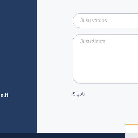
Siųsti
.lt