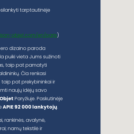
silankyti tarptautinėje
ison-objet.com/en/paris
)
rjero dizaino paroda
a puiki vieta Jums sužinoti
s, taip pat pamatyti
dininkų. Čia renkasi
 taip pat prekybininkai ir
emti naujų idėjų savo
Objet
Paryžiuje. Paskutinėje
e
APIE 92 000 lankytojų
.
, rankinės, avalynė,
rai; namų tekstilė ir