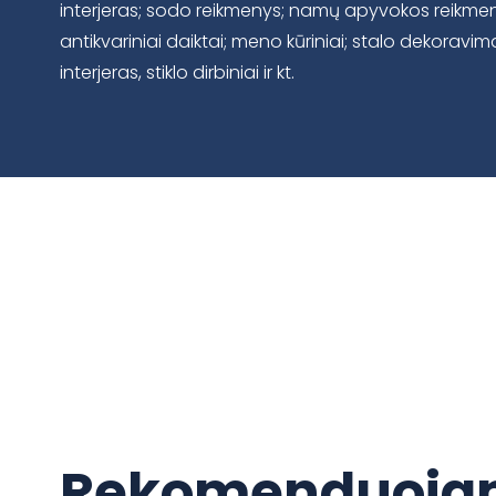
interjeras; sodo reikmenys; namų apyvokos reikmeny
antikvariniai daiktai; meno kūriniai; stalo dekoravim
interjeras, stiklo dirbiniai ir kt.
Rekomenduojam