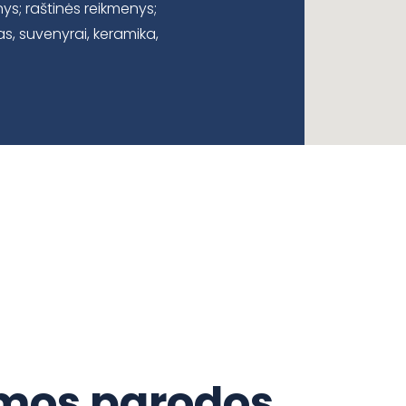
s; raštinės reikmenys;
as, suvenyrai, keramika,
os parodos