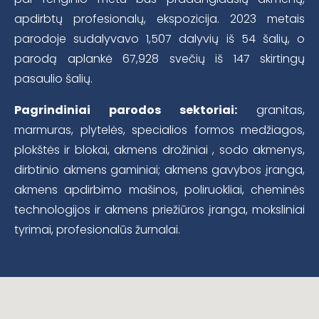
apdirbtų profesionalų, ekspozicija. 2023 metais
parodoje sudalyvavo 1,507 dalyvių iš 54 šalių, o
parodą aplankė 67,928 svečių iš 147 skirtingų
pasaulio šalių.
Pagrindiniai parodos sektoriai:
granitas,
marmuras, plytelės, specialios formos medžiagos,
plokštės ir blokai, akmens drožiniai , sodo akmenys,
dirbtinio akmens gaminiai; akmens gavybos įranga,
akmens apdirbimo mašinos, poliruokliai, cheminės
technologijos ir akmens priežiūros įranga, moksliniai
tyrimai, profesionalūs žurnalai.