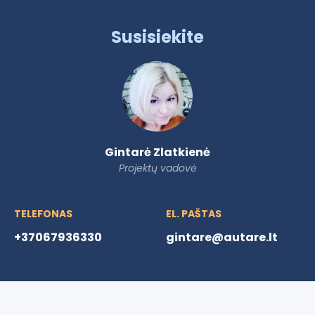
Susisiekite
Gintarė Zlatkienė
Projektų vadovė
TELEFONAS
EL. PAŠTAS
+37067936330
gintare@autare.lt