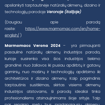
apsilankyti tarptautinėje natūralių akmenų, dizaino ir
technologijų parodoje
Veronoje (Italijoje)
(Daugiau apie parodą
rasite:
https://www.marmomac.com/en/home-
english/
)
Marmomacc Verona 2024
– yra pirmaujanti
pasaulinė natūralių akmenų industrijos paroda,
kurioje susirenka visa šios industrijos tiekimo
grandinė: nuo žaliavos iki pusiau apdirbtų ir gatavų
gaminių, nuo mašinų ir technologijų apdirbimo iki
architektūros ir dizaino akmenų. Kaip pagrindinis
tarptautinis susitikimas, skirtas visiems akmenų
industrijos atstovams, ši parodą idealiai tinka
profesionaliems atsinaujinimams šioje srityje. Taip
par renginio metu bus pradangiausių akmenų,