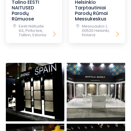
Talino EESTI
Helsinkio
NAITUSED
Tarptautiniai
Parodų
Parodų Rūmai
Rūmuose
Messukeskus
Eesti Näituste
Messuaukio 1,
AS, Pirita tee,
00520 Helsinki,
Tallinn, Estonia
Finland