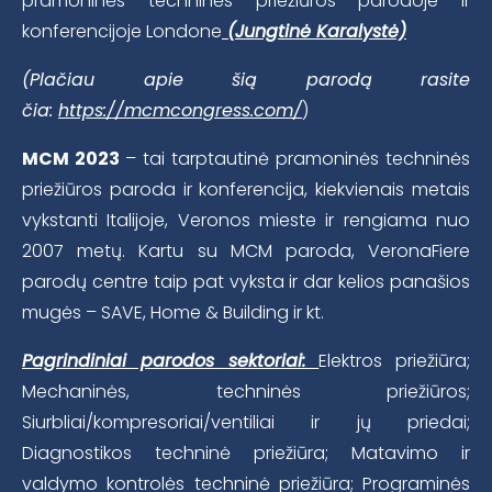
pramoninės techninės priežiūros parodoje ir
konferencijoje Londone
(Jungtinė Karalystė)
(Plačiau apie šią parodą rasite
čia:
https://mcmcongress.com/
)
MCM 2023
– tai tarptautinė pramoninės techninės
priežiūros paroda ir konferencija, kiekvienais metais
vykstanti Italijoje, Veronos mieste ir rengiama nuo
2007 metų. Kartu su MCM paroda, VeronaFiere
parodų centre taip pat vyksta ir dar kelios panašios
mugės – SAVE, Home & Building ir kt.
Pagrindiniai parodos sektoriai:
Elektros priežiūra;
Mechaninės, techninės priežiūros;
Siurbliai/kompresoriai/ventiliai ir jų priedai;
Diagnostikos techninė priežiūra; Matavimo ir
valdymo kontrolės techninė priežiūra; Programinės