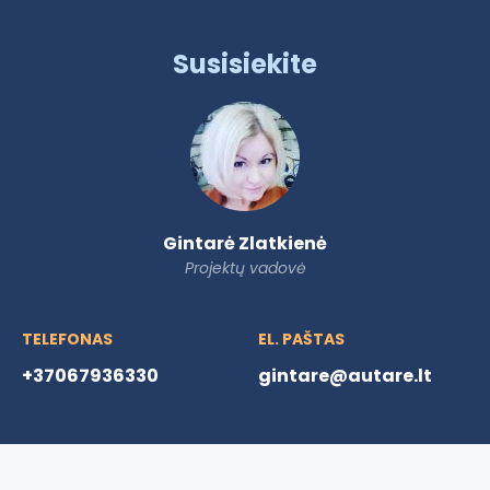
Susisiekite
Gintarė Zlatkienė
Projektų vadovė
TELEFONAS
EL. PAŠTAS
+37067936330
gintare@autare.lt