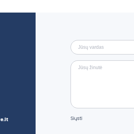
Siųsti
.lt