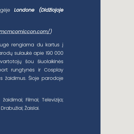
ugėje
Londone (Didžiojoje
w.mcmcomiccon.com/
)
ugė rengiama du kartus į
parodų sulaukė apie 190 000
vartotojų šou šiuolaikinės
port rungtynės ir Cosplay
ujus žaidimus. Šioje parodoje
žaidimai; Filmai; Televizija;
 Drabužiai; Žaislai.