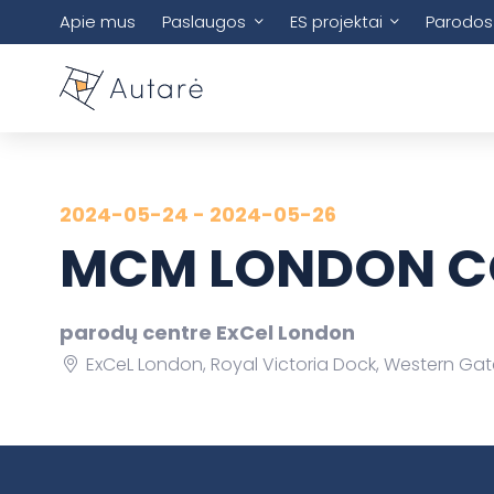
Apie mus
Paslaugos
ES projektai
Parodos
2024-05-24 - 2024-05-26
MCM LONDON C
parodų centre ExCel London
ExCeL London, Royal Victoria Dock, Western Ga