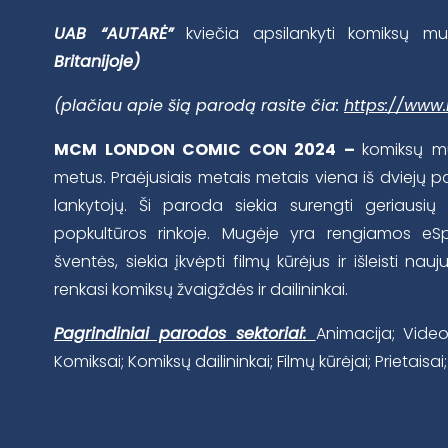
UAB “AUTARĖ”
kviečia apsilankyti komiksų m
Britanijoje)
(plačiau apie šią parodą rasite čia:
https://ww
MCM LONDON COMIC CON 2024 –
komiksų m
metus. Praėjusiais metais metais viena iš dviejų 
lankytojų. Ši paroda siekia surengti geriausių 
popkultūros rinkoje. Mugėje yra rengiamos eS
šventės, siekia įkvėpti filmų kūrėjus ir išleisti na
renkasi komiksų žvaigždės ir dailininkai.
Pagrindiniai parodos sektoriai:
Animacija; Video 
Komiksai; Komiksų dailininkai; Filmų kūrėjai; Prietaisai;