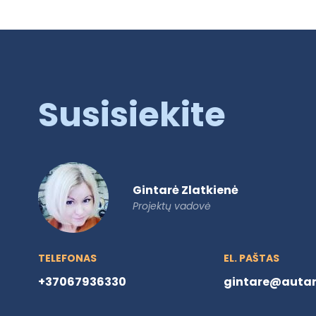
Susisiekite
Gintarė Zlatkienė
Projektų vadovė
TELEFONAS
EL. PAŠTAS
+37067936330
gintare@autare