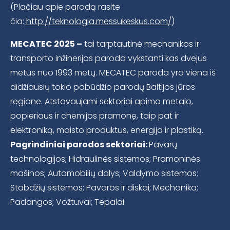
(Plačiau apie parodą rasite
čia:
http://teknologia.messukeskus.com/
)
MECATEC 2025 –
tai tarptautinė mechanikos ir
transporto inžinerijos paroda vykstanti kas dvejus
metus nuo 1993 metų. MECATEC paroda yra viena iš
didžiausių tokio pobūdžio parodų Baltijos jūros
regione. Atstovaujami sektoriai apima metalo,
popieriaus ir chemijos pramonę, taip pat ir
elektroniką, maisto produktus, energija ir plastiką.
Pagrindiniai parodos sektoriai:
Pavarų
technologijos; Hidraulinės sistemos; Pramoninės
mašinos; Automobilių dalys; Valdymo sistemos;
Stabdžių sistemos; Pavaros ir diskai; Mechanika;
Padangos; Vožtuvai; Tepalai.