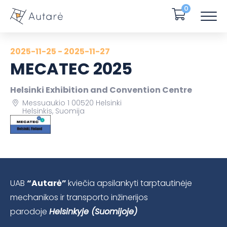
0
2025-11-25 - 2025-11-27
MECATEC 2025
Helsinki Exhibition and Convention Centre
Messuaukio 1 00520 Helsinki
Helsinkis, Suomija
UAB
“Autarė”
kviečia apsilankyti tarptautinėje
mechanikos ir transporto inžinerijos
parodoje
Helsinkyje (Suomijoje)