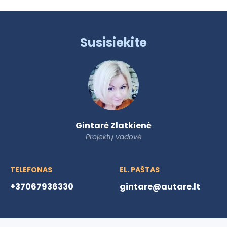
Susisiekite
Gintarė Zlatkienė
Projektų vadovė
TELEFONAS
EL. PAŠTAS
+37067936330
gintare@autare.lt