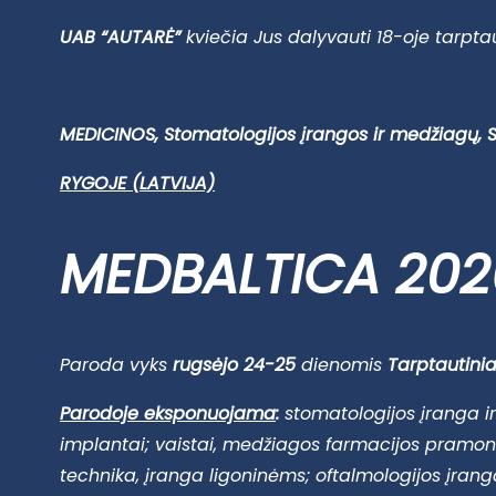
UAB “AUTARĖ”
kviečia Jus dalyvauti 18-oje tarpta
MEDICINOS, Stomatologijos įrangos ir medžiagų
RYGOJE (LATVIJA)
MEDBALTICA 202
Paroda vyks
rugsėjo 24-25
dienomis
Tarptautini
Parodoje eksponuojama
:
stomatologijos įranga ir
implantai; vaistai, medžiagos farmacijos pramone
technika, įranga ligoninėms; oftalmologijos įranga