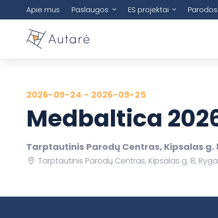
Apie mus
Paslaugos
ES projektai
Parodos
2026-09-24 - 2026-09-25
Medbaltica 202
Tarptautinis Parodų Centras, Kipsalas g. 8
Tarptautinis Parodų Centras, Kipsalas g. 8, Ryga,