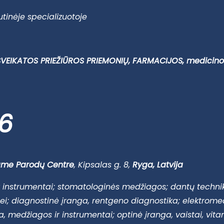
utinėje specializuotoje
, SVEIKATOS PRIEŽIŪROS PRIEMONIŲ, FARMACIJOS, medici
6
ame Parodų Centre
, Kipsalas g. 8,
Ryga, Latvija
 instrumentai; stomatologinės medžiagos; dantų techniko
i; diagnostinė įranga, rentgeno diagnostika; elektromed
, medžiagos ir instrumentai; optinė įranga, vaistai, vita