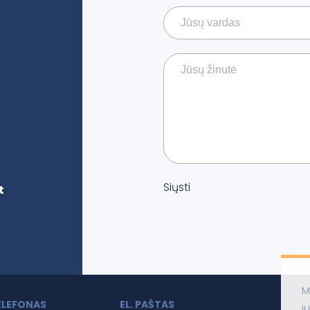
Siųsti
t
M
ELEFONAS
EL. PAŠTAS
j