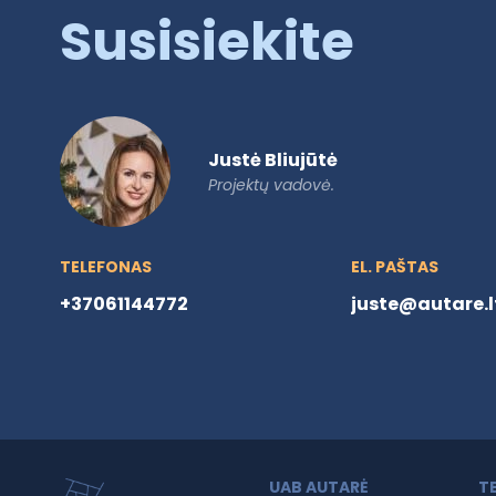
Susisiekite
Justė Bliujūtė
Projektų vadovė.
TELEFONAS
EL. PAŠTAS
+37061144772
juste@autare.l
UAB AUTARĖ
T