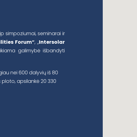
ip simpoziumai, seminarai ir
lities Forum“
, „
Intersolar
eikiama galimybė išbandyti
giau nei 600 dalyvių iš 80
s ploto, apsilankė 20 330