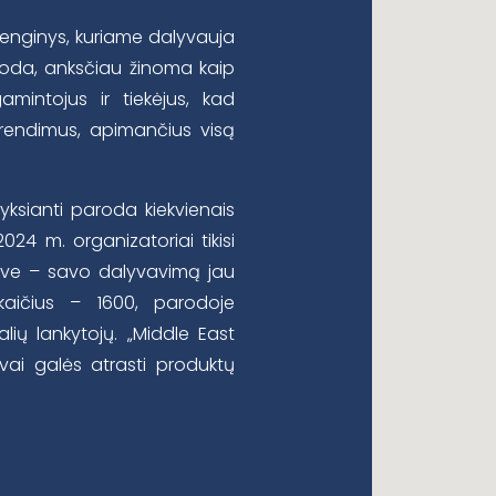
 renginys, kuriame dalyvauja
aroda, anksčiau žinoma kaip
amintojus ir tiekėjus, kad
prendimus, apimančius visą
vyksianti paroda kiekvienais
024 m. organizatoriai tikisi
save – savo dalyvavimą jau
skaičius – 1600, parodoje
lių lankytojų. „Middle East
vai galės atrasti produktų