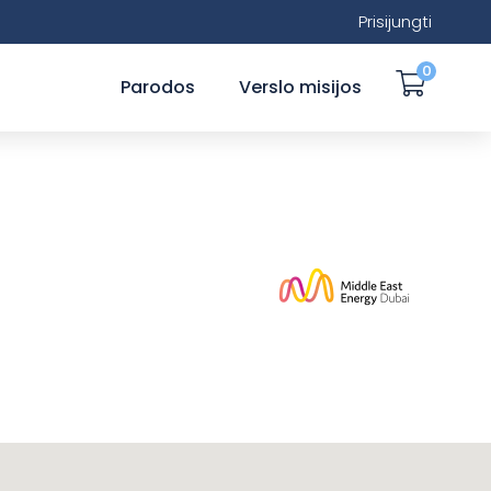
Prisijungti
0
Parodos
Verslo misijos