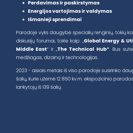
Perdavimas ir paskirstymas
Energijos vartojimas ir valdymas
Išmanieji sprendimai
Parodoje vyks daugybė specialių renginių, tokių ka
diskusijų forumai, tokie kaip: „
Global Energy & Uti
Middle East
“ ir „
The Technical Hub“
. Bus sut
medžiagas, dizainą ir technologijas.
2023 - aisiais metais iš viso parodoje susirinko dau
šalių, kurie užėmė 12 850 kv.m. ekspozicinio parodo
lankytojų iš 139 šalių.