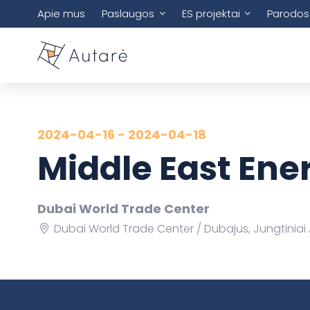
Apie mus
Paslaugos
ES projektai
Parodos
2024-04-16 - 2024-04-18
Middle East Ene
Dubai World Trade Center
Dubai World Trade Center
Dubajus, Jungtiniai