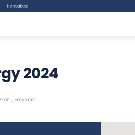
Kontaktai
rgy 2024
 Arabų Emyratai