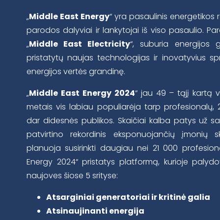
„
Middle East Energy
“ yra pasaulinis energetikos
parodos dalyviai ir lankytojai iš viso pasaulio. P
„
Middle East Electricity
“, suburia energijos g
pristatytų naujas technologijas ir inovatyvius s
energijos vertės grandinę.
„
Middle East Energy 2024
“ jau 49 – tąjį kartą 
metais vis labiau populiarėja tarp profesionalų, 2
dar didesnės publikos. Skaičiai kalba patys už 
patvirtino rekordinis eksponuojančių įmonių 
planuoja susirinkti daugiau nei 21 000 profesiona
Energy 2024“ pristatys platformą, kurioje palydo
naujoves šiose 5 srityse:
Atsarginiai generatoriai ir kritinė galia
Atsinaujinanti energija