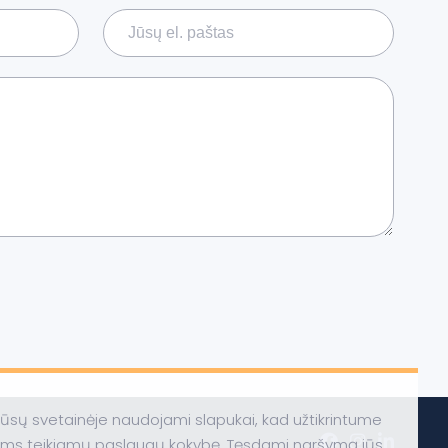
ūsų svetainėje naudojami slapukai, kad užtikrintume
ums teikiamų paslaugų kokybę. Tęsdami naršymą jūs