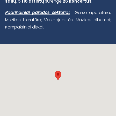
šalių
, o
116 artistų
surengė
26 koncertus
.
Pagrindiniai parodos sektoriai:
Garso aparatūra;
Muzikos literatūra; Vaizdajuostės; Muzikos albumai;
Kompaktiniai diskai.