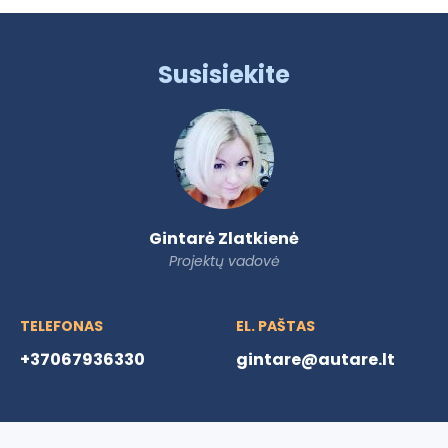
Susisiekite
Gintarė Zlatkienė
Projektų vadovė
TELEFONAS
EL. PAŠTAS
+37067936330
gintare@autare.lt