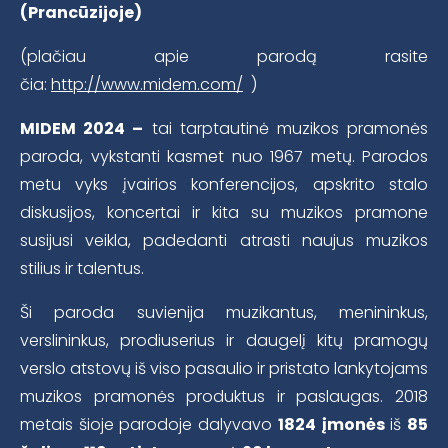
(Prancūzijoje)
(plačiau apie parodą rasite
čia:
http://www.midem.com/
)
MIDEM 2024
–
tai tarptautinė muzikos pramonės
paroda, vykstanti kasmet nuo 1967 metų. Parodos
metu vyks įvairios konferencijos, apskrito stalo
diskusijos, koncertai ir kita su muzikos pramone
susijusi veikla, padedanti atrasti naujus muzikos
stilius ir talentus.
Ši paroda suvienija muzikantus, menininkus,
verslininkus, prodiuserius ir daugelį kitų pramogų
verslo atstovų iš viso pasaulio ir pristato lankytojams
muzikos pramonės produktus ir paslaugas. 2018
metais šioje parodoje dalyvavo
1824
įmonės
iš
85