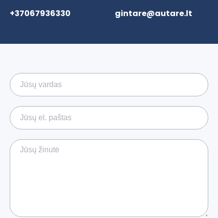
+37067936330
gintare@autare.lt