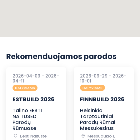
Rekomenduojamos parodos
2026-04-09 - 2026-
2026-09-29 - 2026-
04-11
10-01
DALYVIAMS
DALYVIAMS
ESTBUILD 2026
FINNBUILD 2026
Talino EESTI
Helsinkio
NAITUSED
Tarptautiniai
Parodų
Parodų Rūmai
Rūmuose
Messukeskus
Eesti Näituste
Messuaukio 1,