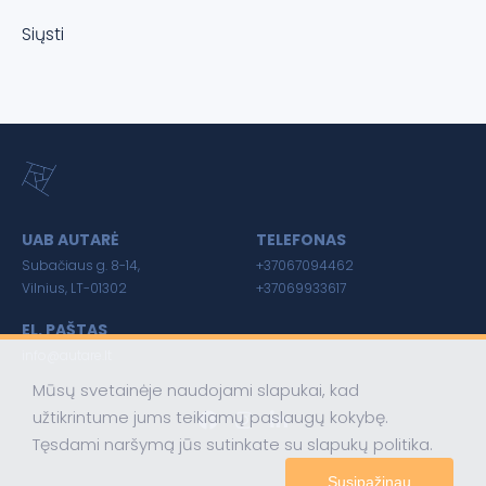
Siųsti
UAB AUTARĖ
TELEFONAS
Subačiaus g. 8-14,
+37067094462
Vilnius, LT-01302
+37069933617
EL. PAŠTAS
info@autare.lt
Mūsų svetainėje naudojami slapukai, kad
užtikrintume jums teikiamų paslaugų kokybę.
Tęsdami naršymą jūs sutinkate su slapukų politika.
Susipažinau