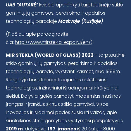
UAB “AUTARĖ”
kviečia apsilankyti tarptautinėje stiklo
gaminių, jų gamybos, perdirbimo ir apdailos
technologijų parodoje
Maskvoje (Rusijoje)
(Plačiau apie parodą rasite
čia:
http://www.mirstekla-expo.ru/en/
)
MIR STEKLA (WORLD OF GLASS) 2022
– tarptautinė
stiklo gaminių, jų gamybos, perdirbimo ir apdailos
technologijų paroda, vykstanti kasmet, nuo 1999m.
Renginyje bus demonstruojamos aukštosios
technologijos, inžineriniai išradingumai ir kūrybiniai
siekiai. Dalyviai galės pamatyti modernias mašinas,
įrangas ir įrankius skirtus stiklo gamybai. Visos
inovacijos ir išradimai padės susikurti vaizdą apie
šiuolaikines stiklo gamybos vystymosi perspektyvas.
2019 m
. dalyvavo
197
įmonės
iš 20 šalių ir 8000