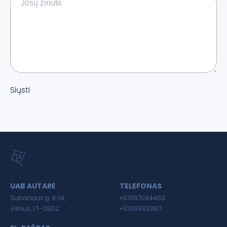
Siųsti
UAB AUTARĖ
TELEFONAS
Subačiaus g. 8-14,
+37067094462
Vilnius, LT-01302
+37069933617