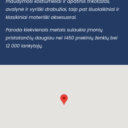
maudymosi kostiumėliai ir apatinis trikotažas,
avalynė ir vyriški drabužiai
, taip pat šiuolaikiniai ir
klasikiniai moteriški aksesuarai.
Paroda kiekvienais metais sulaukia įmonių
pristatančių daugiau nei 1450 prekinių ženklų bei
12 000 lankytojų.