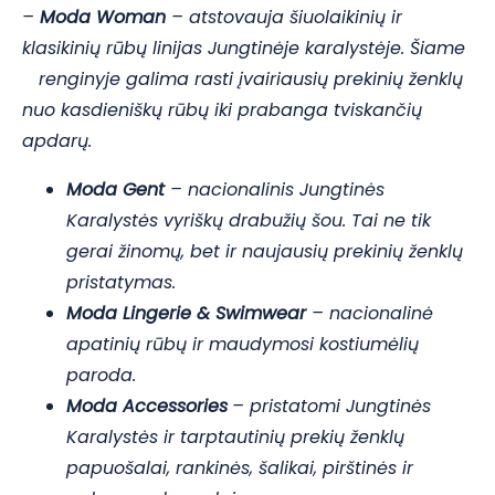
–
Moda Woman
– atstovauja šiuolaikinių ir
klasikinių rūbų linijas Jungtinėje karalystėje. Šiame
renginyje galima rasti įvairiausių prekinių ženklų
nuo kasdieniškų rūbų iki prabanga tviskančių
apdarų.
Moda Gent
– nacionalinis Jungtinės
Karalystės vyriškų drabužių šou. Tai ne tik
gerai žinomų, bet ir naujausių prekinių ženklų
pristatymas.
Moda Lingerie & Swimwear
–
nacionalinė
apatinių rūbų ir maudymosi kostiumėlių
paroda.
Moda
Accessories
– pristatomi Jungtinės
Karalystės ir tarptautinių prekių ženklų
papuošalai, rankinės, šalikai, pirštinės ir