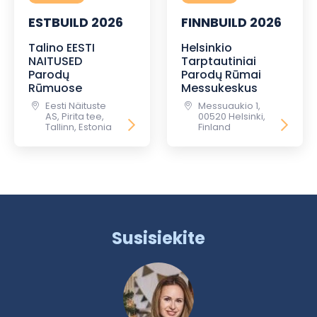
ESTBUILD 2026
FINNBUILD 2026
Talino EESTI
Helsinkio
NAITUSED
Tarptautiniai
Parodų
Parodų Rūmai
Rūmuose
Messukeskus
Eesti Näituste
Messuaukio 1,
AS, Pirita tee,
00520 Helsinki,
Tallinn, Estonia
Finland
Susisiekite