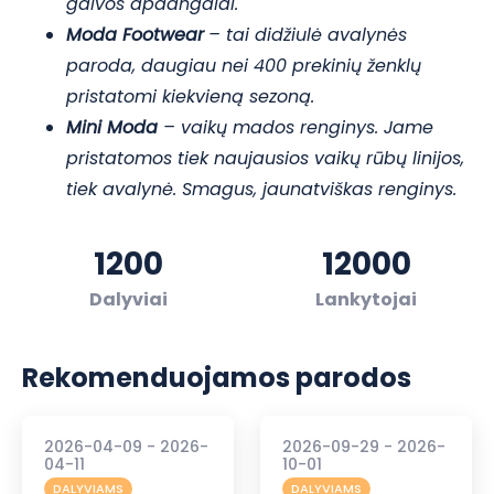
galvos apdangalai.
Moda
Footwear
– tai didžiulė avalynės
paroda, daugiau nei 400 prekinių ženklų
pristatomi kiekvieną sezoną.
Mini Moda
– vaikų mados renginys. Jame
pristatomos tiek naujausios vaikų rūbų linijos,
tiek avalynė. Smagus, jaunatviškas renginys.
1200
12000
Dalyviai
Lankytojai
Rekomenduojamos parodos
2026-04-09 - 2026-
2026-09-29 - 2026-
04-11
10-01
DALYVIAMS
DALYVIAMS