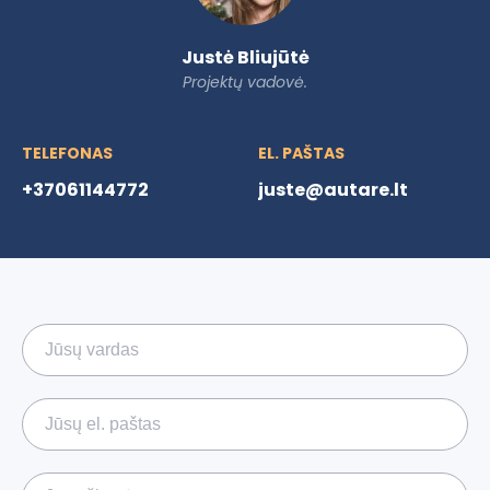
Justė Bliujūtė
Projektų vadovė.
TELEFONAS
EL. PAŠTAS
+37061144772
juste@autare.lt