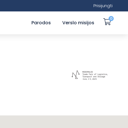
Prisijungti
0
Parodos
Verslo misijos