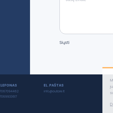
Siųsti
M
ELEFONAS
EL. PAŠTAS
j
7067094462
info@autare.lt
s
7069933617
D