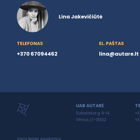
Lina Jakevičiūtė
TELEFONAS
EL. PAŠTAS
+370 67094462
lina@autare.lt
UAB AUTARĖ
T
Subačiaus g. 8-14,
+3
Vilnius, LT-01302
+3
Visos teisės saugomos.