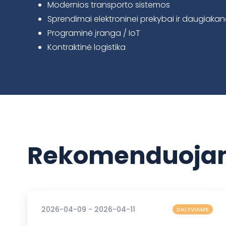
Modernios transporto sistemos
Sprendimai elektroninei prekybai ir daugiakan
Programinė įranga / IoT
Kontraktinė logistika
Rekomenduojam
2026-04-09 - 2026-04-11
DALYVIAMS