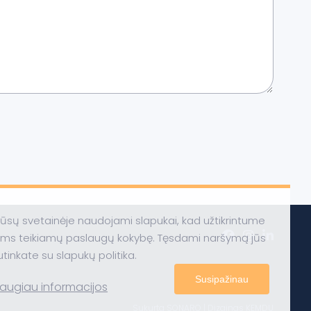
ūsų svetainėje naudojami slapukai, kad užtikrintume
ums teikiamų paslaugų kokybę. Tęsdami naršymą jūs
utinkate su slapukų politika.
Susipažinau
augiau informacijos
Sukurta
SONARO
| Dizainas
KEMDU