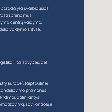
paroda
yra
svarbiausias
rasti
sprendimus
stymo
centrų
valdymo
,
dėlio
valdymo
srityse
.
stika - tai savybės, dėl
try Europe", tarptautinei
 ir sandėliavimo pramonės
endimai, atitinkantys
omatizavimą, savikontrolę ir