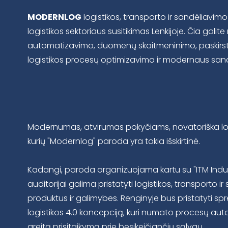
MODERNLOG
logistikos
,
transporto
ir
sandėliavimo
logistikos
sektoriaus
susitikimas
Lenkijoje
.
Čia
galite
automatizavimo
,
duomenų
skaitmeninimo
,
paskir
logistikos
procesų
optimizavimo
ir
modernaus
san
Modernumas, atvirumas pokyčiams, novatoriška logi
kurių "Modernlog" paroda yra tokia išskirtinė.
Kadangi, paroda organizuojama kartu su "ITM Indus
auditorijai galima pristatyti logistikos, transporto
produktus ir galimybes. Renginyje bus pristatyti spr
logistikos 4.0 koncepciją, kuri numato procesų aut
greitą prisitaikymą prie besikeičiančių sąlygų.