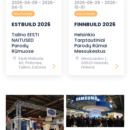
2026-04-09 - 2026-
2026-09-29 - 2026-
04-11
10-01
DALYVIAMS
DALYVIAMS
ESTBUILD 2026
FINNBUILD 2026
Talino EESTI
Helsinkio
NAITUSED
Tarptautiniai
Parodų
Parodų Rūmai
Rūmuose
Messukeskus
Eesti Näituste
Messuaukio 1,
AS, Pirita tee,
00520 Helsinki,
Tallinn, Estonia
Finland