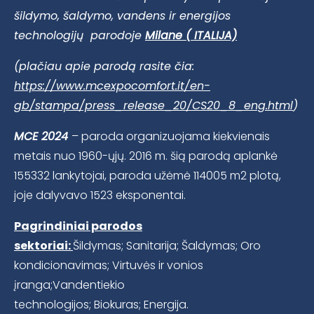
šildymo, šaldymo, vandens ir energijos
technologijų parodoje
Milane ( ITALIJA)
(plačiau apie parodą rasite čia:
https://www.mcexpocomfort.it/en-
gb/stampa/press_release_20/CS20_8_eng.html
)
MCE 2024
– paroda organizuojama kiekvienais
metais nuo 1960-ųjų. 2016 m. šią parodą aplankė
155332 lankytojai, paroda užėmė 114005 m2 plotą,
joje dalyvavo 1523 eksponentai.
Pagrindiniai parodos
sektoriai:
Šildymas; Sanitarija; Šaldymas; Oro
kondicionavimas; Virtuvės ir vonios
įranga;Vandentiekio
technologijos; Biokuras; Energija.