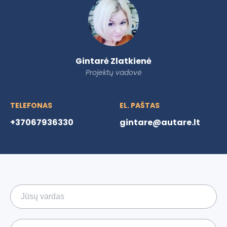
Gintarė Zlatkienė
Projektų vadovė
TELEFONAS
EL. PAŠTAS
+37067936330
gintare@autare.lt