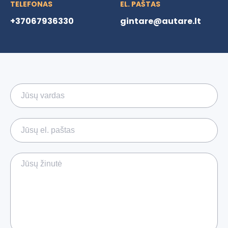
TELEFONAS
EL. PAŠTAS
+37067936330
gintare@autare.lt