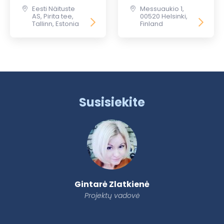
Eesti Näituste
Messuaukio 1,
AS, Pirita tee,
00520 Helsinki,
Tallinn, Estonia
Finland
Susisiekite
Gintarė Zlatkienė
Projektų vadovė