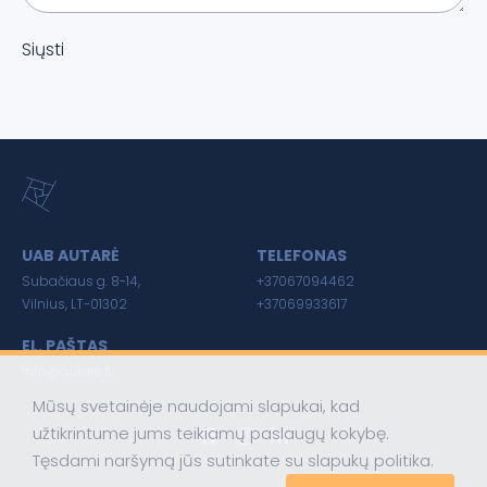
Siųsti
UAB AUTARĖ
TELEFONAS
Subačiaus g. 8-14,
+37067094462
Vilnius, LT-01302
+37069933617
EL. PAŠTAS
info@autare.lt
Mūsų svetainėje naudojami slapukai, kad
užtikrintume jums teikiamų paslaugų kokybę.
Tęsdami naršymą jūs sutinkate su slapukų politika.