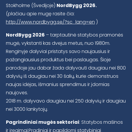
Stokholme (Švedijoje)
NordBygg 2026.
(plačiau apie mugę rasite čia:
http://www.nordbygg.se/?sc_lang=en
)
NordBygg 2026
– tarptautinė statybos pramonės
mugė, vykstanti kas dvejus metus, nuo 1980m.
Renginyje dalyviai pristatys savo naujausius ir
pažangiausius produktus bei paslaugas. Šioje
parodoje jau dabar žada dalyvauti daugiau nei 800
dalyvių iš daugiau nei 30 šalių, kurie demonstruos
naujas idėjas, išmanius sprendimus ir įdomias
naujoves.
2018 m. dalyvavo daugiau nei 250 dalyvių ir daugiau
nei 3000 lankytojų.
Pagrindiniai mugės sektoriai
: Statybos mašinos
ir įregimai;Pradiniai ir papildomi statybiniai