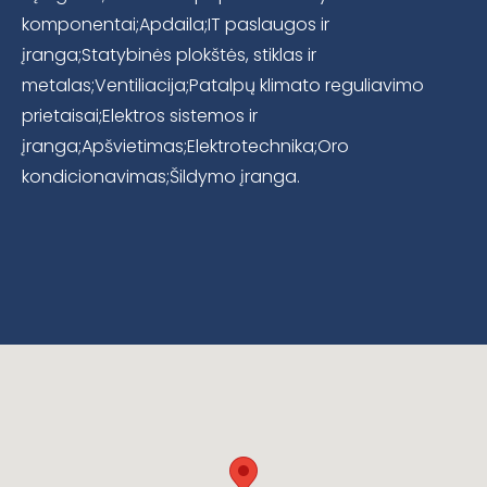
komponentai;Apdaila;IT paslaugos ir
įranga;Statybinės plokštės, stiklas ir
metalas;Ventiliacija;Patalpų klimato reguliavimo
prietaisai;Elektros sistemos ir
įranga;Apšvietimas;Elektrotechnika;Oro
kondicionavimas;Šildymo įranga.