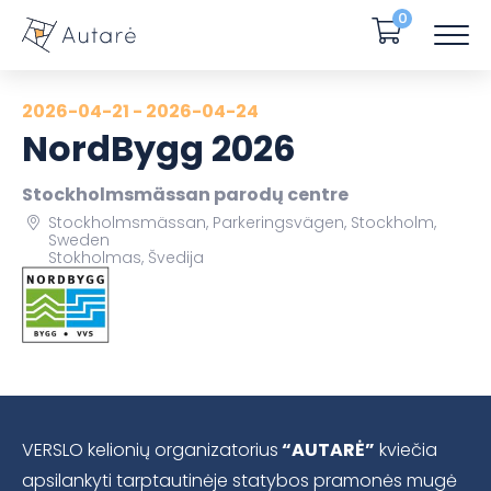
0
2026-04-21 - 2026-04-24
NordBygg 2026
Stockholmsmässan parodų centre
Stockholmsmässan, Parkeringsvägen, Stockholm,
Sweden
Stokholmas, Švedija
VERSLO kelionių organizatorius
“AUTARĖ”
kviečia
apsilankyti tarptautinėje statybos pramonės mugė