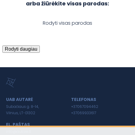
arba žiūrėkite visas parodas:
Rodyti visas parodas
Rodyti daugiau
UAB AUTARĖ
TELEFONAS
Subačiaus g. 8-14,
+37067094462
Vilnius, LT-01302
+37069933617
EL. PAŠTAS
info@autare.lt