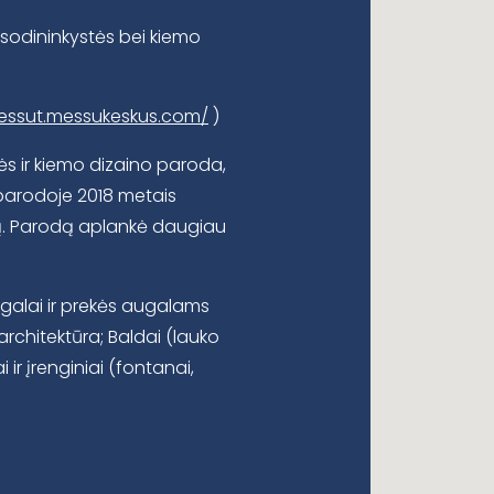
 sodininkystės bei kiemo
messut.messukeskus.com/
)
ės ir kiemo dizaino paroda,
parodoje 2018 metais
tą. Parodą aplankė daugiau
ugalai ir prekės augalams
 architektūra; Baldai (lauko
i ir įrenginiai (fontanai,