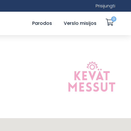
Prisijungti
0
Parodos
Verslo misijos