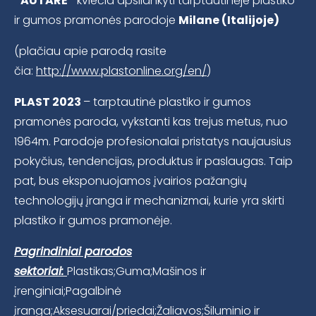
“AUTARĖ”
kviečia apsilankyti tarptautinėje plastiko
ir gumos pramonės parodoje
Milane (Italijoje)
(plačiau apie parodą rasite
čia:
http://www.plastonline.org/en/
)
PLAST 2023
– tarptautinė plastiko ir gumos
pramonės paroda, vykstanti kas trejus metus, nuo
1964m. Parodoje profesionalai pristatys naujausius
pokyčius, tendencijas, produktus ir paslaugas. Taip
pat, bus eksponuojamos įvairios pažangių
technologijų įranga ir mechanizmai, kurie yra skirti
plastiko ir gumos pramonėje.
Pagrindiniai parodos
sektoriai:
Plastikas;Guma;Mašinos ir
įrenginiai;Pagalbinė
įranga;Aksesuarai/priedai;Žaliavos;Šiluminio ir