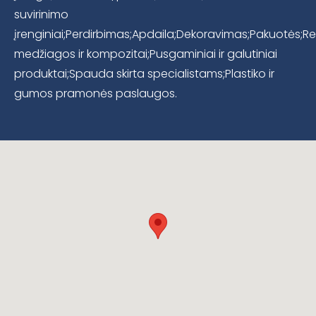
suvirinimo
įrenginiai;Perdirbimas;Apdaila;Dekoravimas;Pakuotės;
medžiagos ir kompozitai;Pusgaminiai ir galutiniai
produktai;Spauda skirta specialistams;Plastiko ir
gumos pramonės paslaugos.