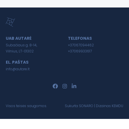
UAB AUTARĖ
TELEFONAS
Subačiaus g. 8-14,
+37067094462
Vilnius, LT-01302
+37069933617
EL. PAŠTAS
info@autare.lt
Visos teisės saugomos.
Sukurta
SONARO
| Dizainas
KEMDU