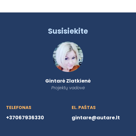
Susisiekite
Gintarė Zlatkienė
Projektų vadovė
TELEFONAS
EL. PAŠTAS
+37067936330
gintare@autare.lt