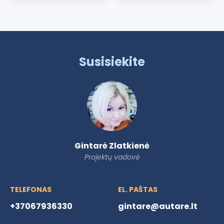
Susisiekite
Gintarė Zlatkienė
Projektų vadovė
TELEFONAS
EL. PAŠTAS
+37067936330
gintare@autare.lt