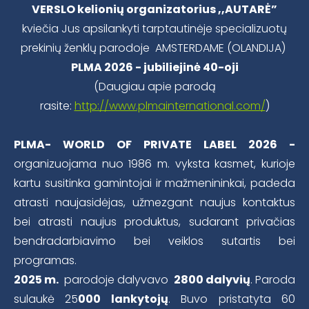
VERSLO kelionių organizatorius ,,AUTARĖ”
kviečia Jus apsilankyti tarptautinėje specializuotų
prekinių ženklų parodoje AMSTERDAME (OLANDIJA)
PLMA 2026 - jubiliejinė 40-oji
(Daugiau apie parodą
rasite:
http://www.plmainternational.com/
)
PLMA- WORLD OF PRIVATE LABEL 2026 -
organizuojama nuo 1986 m. vyksta kasmet, kurioje
kartu susitinka gamintojai ir mažmenininkai, padeda
atrasti naujasidėjas, užmezgant naujus kontaktus
bei atrasti naujus produktus, sudarant privačias
bendradarbiavimo bei veiklos sutartis bei
programas.
2025 m.
parodoje dalyvavo
2800 dalyvių
. Paroda
sulaukė 25
000 lankytojų
. Buvo pristatyta 60