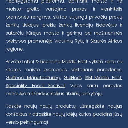
neprilygstama platforma, apimanti maisto ir ne
maisto greito vartojimo prekes, ir vienintelis
pramonės renginys, skirtas sujungti privačių prekių
ženklų tiekėjus, prekių ženklų licencijų išdavėjus ir
sutarčių kūrėjus maisto ir gėrimų bei mažmeninės
prekybos pramonėje Vidurinių Rytų ir Šiaurės Afrikos
regione.
Private Label & Licensing Middle East vyksta kartu su
kitomis maisto pramonės sektoriaus parodomis:
Gulfood Manufacturing
,
GulHost
,
ISM Middle East
,
Speciality Food Festival
. Visos kartu parodos
pritraukia milžiniškus kiekius tikslinių lankytojų.
Raskite naujų naujų produktų, užmegzkite naujus
kontaktus ir atraskite naujų idėjų, kurios padidins jūsų
verslo pelningumą!