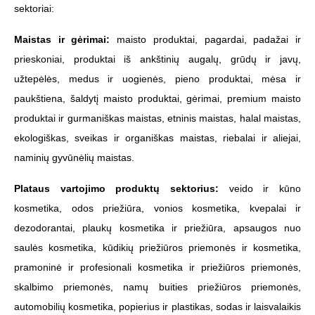
sektoriai:
Maistas ir gėrimai:
maisto produktai, pagardai, padažai ir
prieskoniai, produktai iš ankštinių augalų, grūdų ir javų,
užtepėlės, medus ir uogienės, pieno produktai, mėsa ir
paukštiena, šaldytį maisto produktai, gėrimai, premium maisto
produktai ir gurmaniškas maistas, etninis maistas, halal maistas,
ekologiškas, sveikas ir organiškas maistas, riebalai ir aliejai,
naminių gyvūnėlių maistas.
Plataus vartojimo produktų sektorius:
veido ir kūno
kosmetika, odos priežiūra, vonios kosmetika, k
vepalai ir
dezodorantai, plaukų kosmetika ir priežiūra, apsaugos nuo
saulės kosmetika, kūdikių priežiūros priemonės ir kosmetika,
pramoninė ir profesionali kosmetika ir priežiūros priemonės,
skalbimo priemonės, namų buities priežiūros priemonės,
automobilių kosmetika, popierius ir plastikas, sodas ir laisvalaikis