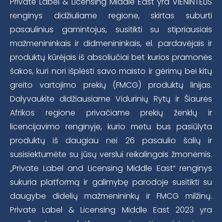
Private Label & Licensing Middle East yra VIENINTELIS
renginys didžiuliame regione, skirtas suburti
pasaulinius gamintojus, susitikti su stipriausiais
mažmenininkais ir didmenininkais, el. pardavėjais ir
produktų kūrėjais iš absoliučiai bet kurios pramonės
šakos, kuri nori išplėsti savo maisto ir gėrimų bei kitų
greito vartojimo prekių (FMCG) produktų linijas.
Dalyvaukite didžiausiame Vidurinių Rytų ir Šiaurės
Afrikos regione privačiame prekių ženklų ir
licencijavimo renginyje, kurio metu bus pasiūlyta
produktų iš daugiau nei 26 pasaulio šalių ir
susisiektumėte su jūsų verslui reikalingais žmonėmis.
„Private Label and Licensing Middle East“ renginys
sukuria platformą ir galimybę parodoje susitikti su
daugybe didelių mažmenininkų ir FMCG milžinų.
Private Label & Licensing Middle East 2023 yra