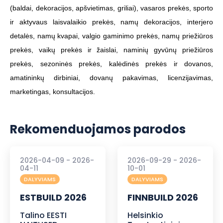
(baldai, dekoracijos, apšvietimas, griliai), vasaros prekės, sporto
ir aktyvaus laisvalaikio prekės, namų dekoracijos, interjero
detalės, namų kvapai, valgio gaminimo prekės, namų priežiūros
prekės, vaikų prekės ir žaislai, naminių gyvūnų priežiūros
prekės, sezoninės prekės, kalėdinės prekės ir dovanos,
amatininkų dirbiniai, dovanų pakavimas, licenzijavimas,
marketingas, konsultacijos.
Rekomenduojamos parodos
2026-04-09 - 2026-
2026-09-29 - 2026-
04-11
10-01
DALYVIAMS
DALYVIAMS
ESTBUILD 2026
FINNBUILD 2026
Talino EESTI
Helsinkio