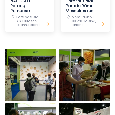
NAITUSED
Tarptautiniai
Parodų
Parodų Rūmai
Rūmuose
Messukeskus
Eesti Näituste
Messuaukio 1,
AS, Pirita tee,
00520 Helsinki,
Tallinn, Estonia
Finland