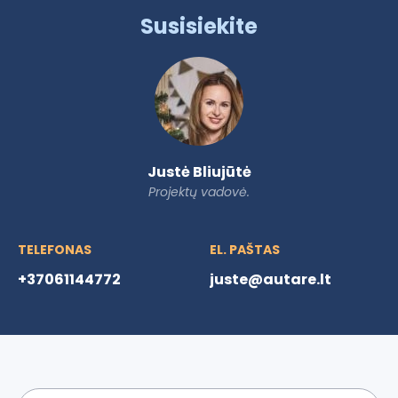
Susisiekite
Justė Bliujūtė
Projektų vadovė.
TELEFONAS
EL. PAŠTAS
+37061144772
juste@autare.lt