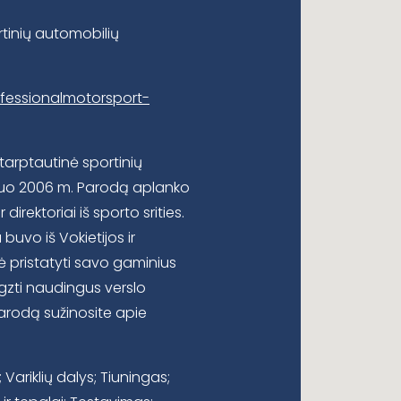
rtinių automobilių
fessionalmotorsport-
 tarptautinė sportinių
 nuo 2006 m. Parodą aplanko
rektoriai iš sporto srities.
uvo iš Vokietijos ir
ė pristatyti savo gaminius
egzti naudingus verslo
parodą sužinosite apie
; Variklių dalys; Tiuningas;