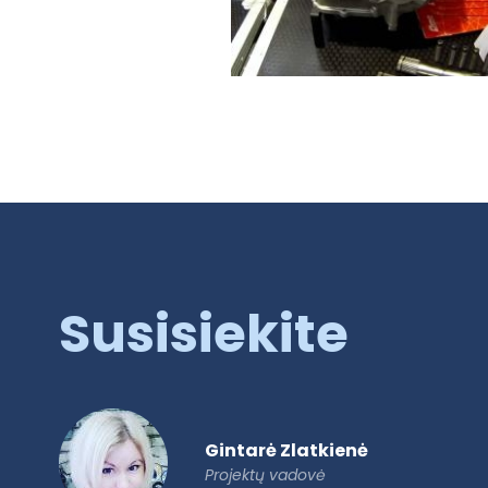
Susisiekite
Gintarė Zlatkienė
Projektų vadovė