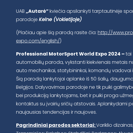
UAB
„Autarė”
kviečia apsilankyti tarptautinėje spo
parodoje
Kelne (Vokietijoje)
(Plačiau apie šią parodą rasite čia:
http://www.pro
expo.com/english/
)
Professional MotorSport World Expo 2024 –
tai
automobilių paroda, vykstanti kiekvienais metais
auto mechanikai, statybininkai, komandų vadovai ir di
Šią parodą lankytojai aplankė iš 50 šalių, dauguma b
Belgijos. Dalyvavimas parodoje ne tik puiki galimyb
bei produkciją lankytojams, bet ir puiki proga užm
kontaktus su įvairių sričių atstovais. Aplankydami 
naujausias tendencijas ir naujoves.
Pagrindiniai parodos sektoriai:
Variklio dizainas