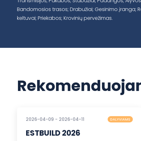
Transmisijos; Pakabos; Stabdžiai; Padangos; Alyvos 
Bandomosios trasos; Drabužiai; Gesinimo įranga; Ra
keltuvai; Priekabos; Krovinių pervežimas.
Rekomenduojam
2026-04-09 - 2026-04-11
DALYVIAMS
ESTBUILD 2026