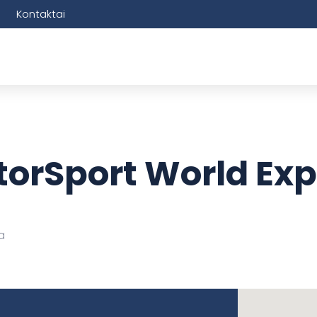
Kontaktai
torSport World Ex
a