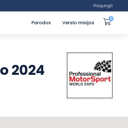
Prisijungti
0
Parodos
Verslo misijos
po 2024