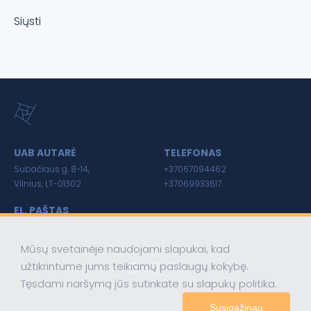
Siųsti
UAB AUTARĖ
TELEFONAS
Subačiaus g. 8-14,
+37067094462
Vilnius, LT-01302
+37069933617
EL. PAŠTAS
info@autare.lt
Mūsų svetainėje naudojami slapukai, kad
užtikrintume jums teikiamų paslaugų kokybę.
Tęsdami naršymą jūs sutinkate su slapukų politika.
Susipažinau