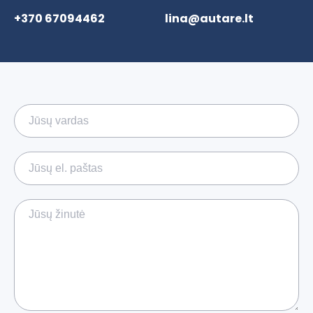
+370 67094462
lina@autare.lt