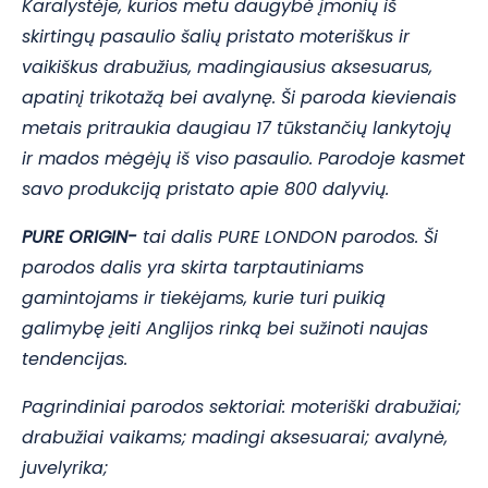
Karalystėje, kurios metu daugybė įmonių iš
skirtingų pasaulio šalių pristato moteriškus ir
vaikiškus drabužius, madingiausius aksesuarus,
apatinį trikotažą bei avalynę. Ši paroda kievienais
metais pritraukia daugiau 17 tūkstančių lankytojų
ir mados mėgėjų iš viso pasaulio. Parodoje kasmet
savo produkciją pristato apie 800 dalyvių.
PURE ORIGIN-
tai dalis PURE LONDON parodos. Ši
parodos dalis yra skirta tarptautiniams
gamintojams ir tiekėjams, kurie turi puikią
galimybę įeiti Anglijos rinką bei sužinoti naujas
tendencijas.
Pagrindiniai parodos sektoriai: moteriški drabužiai;
drabužiai vaikams; madingi aksesuarai; avalynė,
juvelyrika;