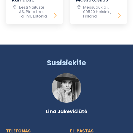
Eesti Näituste
Messuaukio 1,
AS, Pirita tee,
00520 Helsinki,
Tallinn, Estonia
Finland
Susisiekite
Lina Jakevičiūtė
TELEFONAS
EL. PAŠTAS