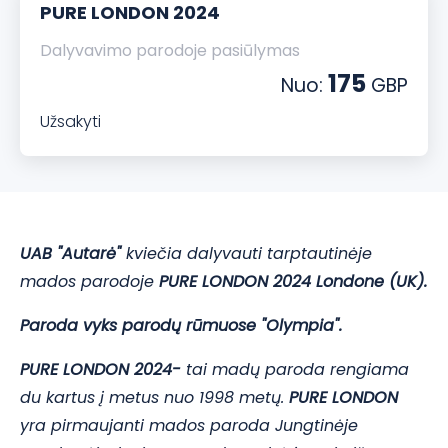
PURE LONDON 2024
Dalyvavimo parodoje pasiūlymas
175
Nuo:
GBP
Užsakyti
UAB "Autarė"
kviečia dalyvauti tarptautinėje
mados parodoje
PURE LONDON 2024
Londone (UK).
Paroda vyks parodų rūmuose "Olympia".
PURE LONDON 2024-
tai madų paroda rengiama
du kartus į metus nuo 1998 metų.
PURE LONDON
yra pirmaujanti mados paroda Jungtinėje