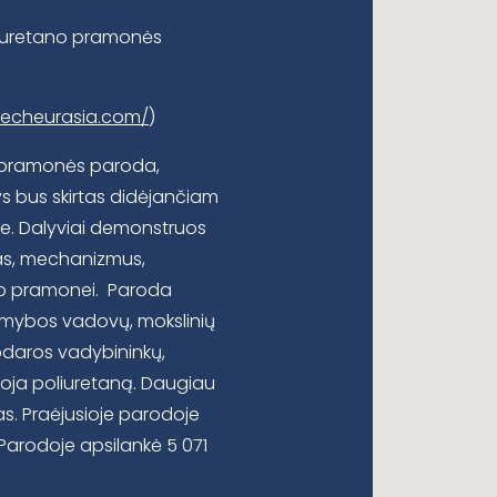
oliuretano pramonės
techeurasia.com/
)
o pramonės paroda,
ys bus skirtas didėjančiam
se. Dalyviai demonstruos
as, mechanizmus,
no pramonei. Paroda
 gamybos vadovų, mokslinių
nkodaros vadybininkų,
udoja poliuretaną. Daugiau
as. Praėjusioje parodoje
Parodoje apsilankė 5 071