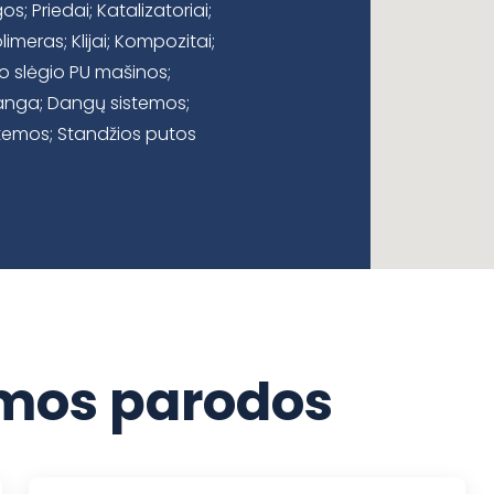
 Priedai; Katalizatoriai;
olimeras; Klijai; Kompozitai;
to slėgio PU mašinos;
ranga; Dangų sistemos;
stemos; Standžios putos
os parodos