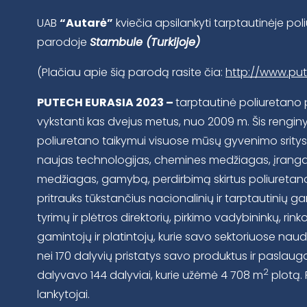
UAB
“Autarė”
kviečia apsilankyti tarptautinėje p
parodoje
Stambule (Turkijoje)
(Plačiau apie šią parodą rasite čia:
http://www.pu
PUTECH EURASIA 2023
–
tarptautinė poliuretan
vykstanti kas dvejus metus, nuo 2009 m. Šis rengin
poliuretano taikymui visuose mūsų gyvenimo srity
naujas technologijas, chemines medžiagas, įrang
medžiagas, gamybą, perdirbimą skirtus poliureta
pritrauks tūkstančius nacionalinių ir tarptautinių
tyrimų ir plėtros direktorių, pirkimo vadybininkų, ri
gamintojų ir platintojų, kurie savo sektoriuose na
nei 170 dalyvių pristatys savo produktus ir paslaug
2
dalyvavo 144 dalyviai, kurie užėmė 4 708 m
plotą. 
lankytojai.