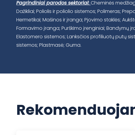
Pagrindiniai parodos sektoriai:
Cheminės medžiagos;
Dažikliai; Poliolis ir poliolio sistemos; Polimeras; Prep
Hermetikai; Mašinos ir įranga; Pjovimo staklės; Aukš
Formavimo įranga; Purškimo įrenginiai; Bandymų į
Elastomero sistemos; Lanksčios profiliuotų putų si
sistemos; Plastmasė; Guma.
Rekomenduojam