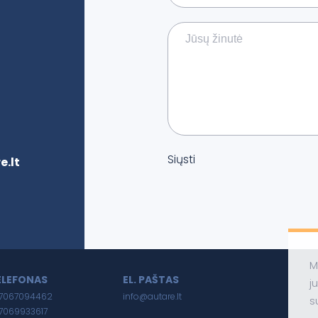
Siųsti
.lt
M
ELEFONAS
EL. PAŠTAS
j
7067094462
info@autare.lt
s
7069933617