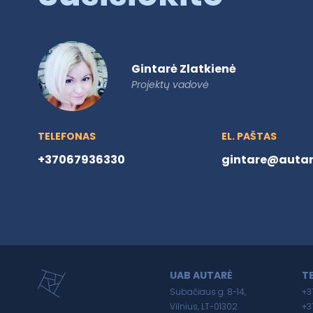
Gintarė Zlatkienė
Projektų vadovė
TELEFONAS
EL. PAŠTAS
+37067936330
gintare@autare
UAB AUTARĖ
T
Subačiaus g. 8-14,
+3
Vilnius, LT-01302
+3