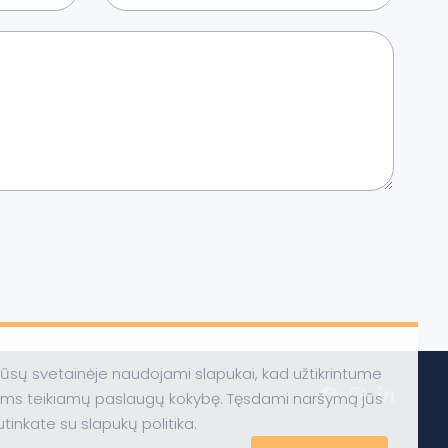
ūsų svetainėje naudojami slapukai, kad užtikrintume
ums teikiamų paslaugų kokybę. Tęsdami naršymą jūs
utinkate su slapukų politika.