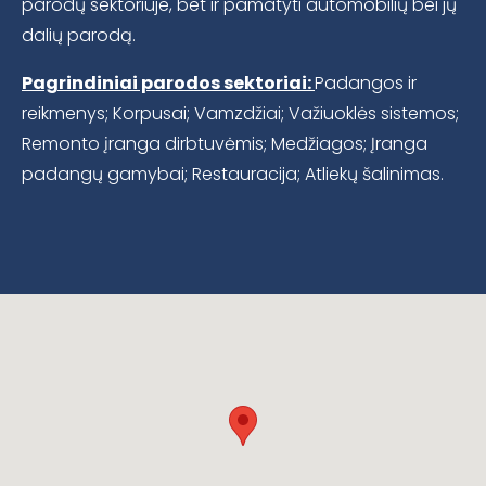
parodų sektoriuje, bet ir pamatyti automobilių bei jų
dalių parodą.
Pagrindiniai parodos sektoriai:
Padangos ir
reikmenys; Korpusai; Vamzdžiai; Važiuoklės sistemos;
Remonto įranga dirbtuvėmis; Medžiagos; Įranga
padangų gamybai; Restauracija; Atliekų šalinimas.