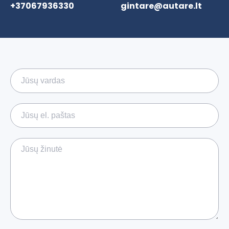
+37067936330
gintare@autare.lt