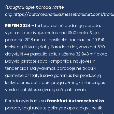
(Daugiau apie parodą rasite
čią:
https://automechanika.messefrankfurt.com/frank
REIFEN 2024 –
tai tarptautinė padangų paroda,
vykstanti kas dvejus metus nuo 1960 metų. Šioje
parodoje 2018 metais apsilankė daugiau nei 19 541
lankytojų iš įvairių šalių. Parodoje dalyvavo net 670
2
dalyvių iš 44 pasaulio šalių ir užėmė 32 943 m
plotą.
Dalyviai pristatė savo kompanijas, naujoves ir
tendencijas. Dalyvavimas parodoje ne tik puiki
galimybė pristatyti savo gaminius bei produkciją
lankytojams, bet ir puiki proga užmegzti naudingus
verslo kontaktus su įvairių sričių atstovais.
Paroda vyks kartu su
Frankfurt Automechanika
paroda, taigi turėsite galimybę apsižvalgyti ne tik