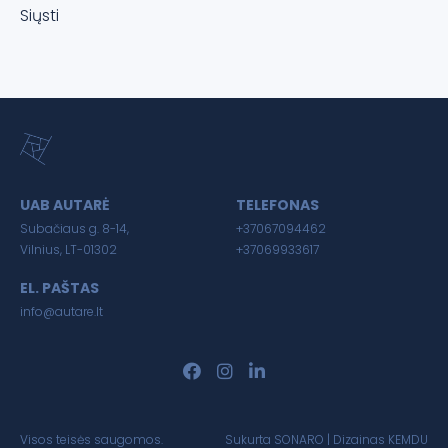
Siųsti
UAB AUTARĖ
TELEFONAS
Subačiaus g. 8-14,
+37067094462
Vilnius, LT-01302
+37069933617
EL. PAŠTAS
info@autare.lt
Visos teisės saugomos.
Sukurta
SONARO
| Dizainas
KEMDU