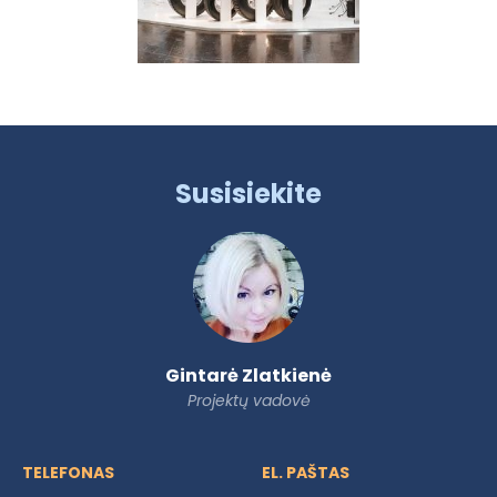
Susisiekite
Gintarė Zlatkienė
Projektų vadovė
TELEFONAS
EL. PAŠTAS