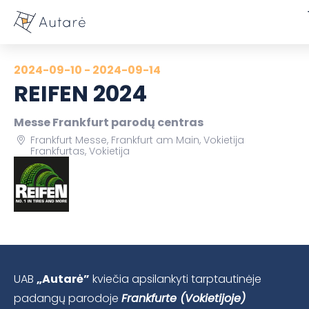
2024-09-10 - 2024-09-14
REIFEN 2024
Messe Frankfurt parodų centras
Frankfurt Messe, Frankfurt am Main, Vokietija
Frankfurtas, Vokietija
UAB
„Autarė”
kviečia apsilankyti tarptautinėje
padangų parodoje
Frankfurte (Vokietijoje)