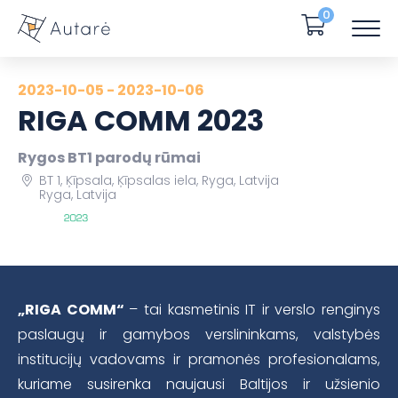
0
2023-10-05 - 2023-10-06
RIGA COMM 2023
Rygos BT1 parodų rūmai
BT 1, Ķīpsala, Ķīpsalas iela, Ryga, Latvija
Ryga, Latvija
„RIGA COMM“
– tai kasmetinis IT ir verslo renginys
paslaugų ir gamybos verslininkams, valstybės
institucijų vadovams ir pramonės profesionalams,
kuriame susirenka naujausi Baltijos ir užsienio