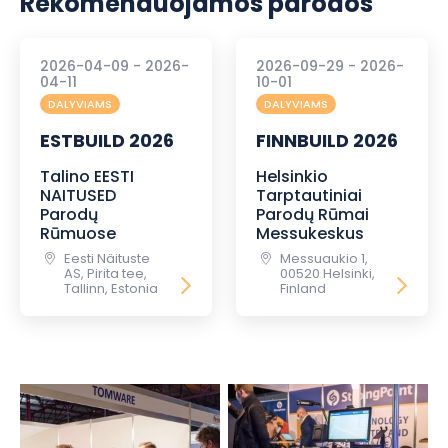
Rekomenduojamos parodos
2026-04-09 - 2026-
2026-09-29 - 2026-
04-11
10-01
DALYVIAMS
DALYVIAMS
ESTBUILD 2026
FINNBUILD 2026
Talino EESTI
Helsinkio
NAITUSED
Tarptautiniai
Parodų
Parodų Rūmai
Rūmuose
Messukeskus
Eesti Näituste
Messuaukio 1,
AS, Pirita tee,
00520 Helsinki,
Tallinn, Estonia
Finland