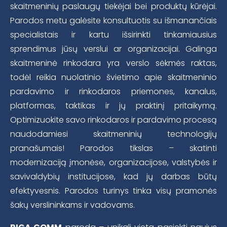
skaitmeninių paslaugų tiekėjai bei produktų kūrėjai.
Parodos metu galėsite konsultuotis su išmanančiais
specialistais ir kartu išsirinkti tinkamiausius
sprendimus jūsų verslui ar organizacijai. Galinga
skaitmeninė rinkodara yra verslo sėkmės raktas,
todėl reikia nuolatinio švietimo apie skaitmeninio
pardavimo ir rinkodaros priemones, kanalus,
platformas, taktikas ir jų praktinį pritaikymą.
Optimizuokite savo rinkodaros ir pardavimo procesą
naudodamiesi skaitmeninių technologijų
pranašumais! Parodos tikslas – skatinti
modernizaciją įmonėse, organizacijose, valstybės ir
savivaldybių institucijose, kad jų darbas būtų
efektyvesnis. Parodos turinys tinka visų pramonės
šakų verslininkams ir vadovams.