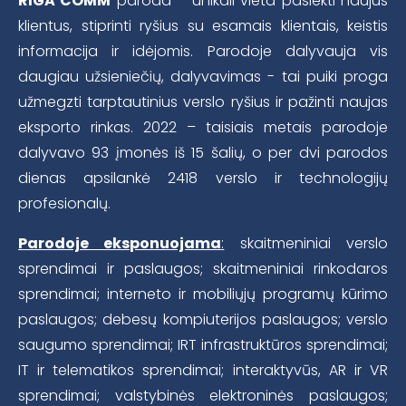
RIGA COMM
paroda – unikali vieta pasiekti naujus
klientus, stiprinti ryšius su esamais klientais, keistis
informacija ir idėjomis. Parodoje dalyvauja vis
daugiau užsieniečių, dalyvavimas - tai puiki proga
užmegzti tarptautinius verslo ryšius ir pažinti naujas
eksporto rinkas. 2022 – taisiais metais parodoje
dalyvavo 93 įmonės iš 15 šalių, o per dvi parodos
dienas apsilankė 2418 verslo ir technologijų
profesionalų.
Parodoje eksponuojama
:
skaitmeniniai verslo
sprendimai ir paslaugos; skaitmeniniai rinkodaros
sprendimai; interneto ir mobiliųjų programų kūrimo
paslaugos; debesų kompiuterijos paslaugos; verslo
saugumo sprendimai; IRT infrastruktūros sprendimai;
IT ir telematikos sprendimai; interaktyvūs, AR ir VR
sprendimai; valstybinės elektroninės paslaugos;