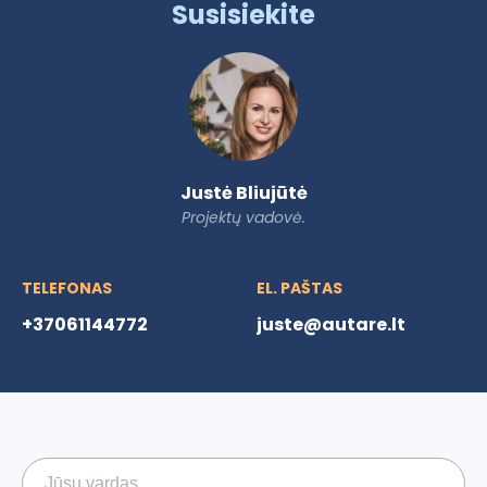
Susisiekite
Justė Bliujūtė
Projektų vadovė.
TELEFONAS
EL. PAŠTAS
+37061144772
juste@autare.lt