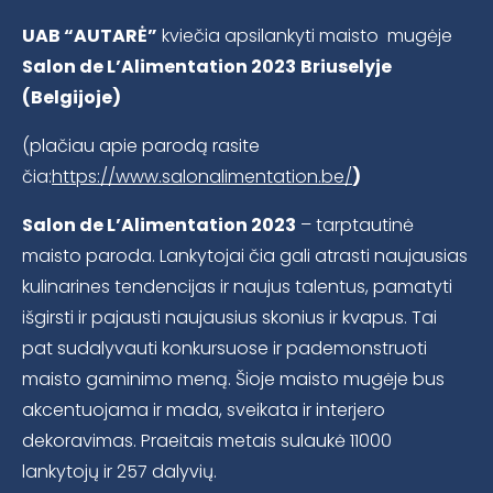
UAB “AUTARĖ”
kviečia apsilankyti maisto mugėje
Salon de L’Alimentation 2023
Briuselyje
(Belgijoje)
(plačiau apie parodą rasite
čia:
https://www.salonalimentation.be/
)
Salon de L’Alimentation 2023
– tarptautinė
maisto paroda. Lankytojai čia gali atrasti naujausias
kulinarines tendencijas ir naujus talentus, pamatyti
išgirsti ir pajausti naujausius skonius ir kvapus. Tai
pat sudalyvauti konkursuose ir pademonstruoti
maisto gaminimo meną. Šioje maisto mugėje bus
akcentuojama ir mada, sveikata ir interjero
dekoravimas. Praeitais metais sulaukė 11000
lankytojų ir 257 dalyvių.