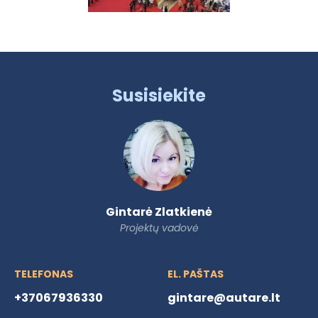
Susisiekite
Gintarė Zlatkienė
Projektų vadovė
TELEFONAS
EL. PAŠTAS
+37067936330
gintare@autare.lt