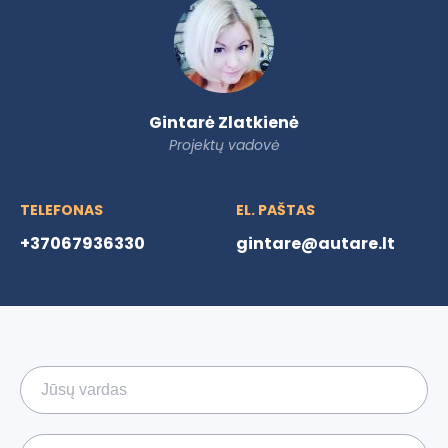
Gintarė Zlatkienė
Projektų vadovė
TELEFONAS
EL. PAŠTAS
+37067936330
gintare@autare.lt