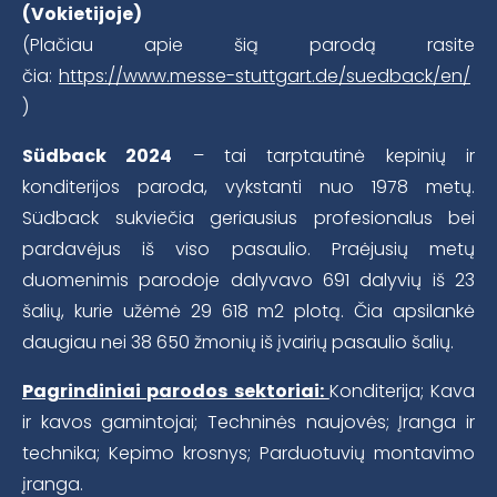
(Vokietijoje)
(Plačiau apie šią parodą rasite
čia:
https://www.messe-stuttgart.de/suedback/en/
)
Südback 2024
– tai tarptautinė kepinių ir
konditerijos paroda, vykstanti nuo 1978 metų.
Südback sukviečia geriausius profesionalus bei
pardavėjus iš viso pasaulio. Praėjusių metų
duomenimis parodoje dalyvavo 691 dalyvių iš 23
šalių, kurie užėmė 29 618 m2 plotą. Čia apsilankė
daugiau nei 38 650 žmonių iš įvairių pasaulio šalių.
Pagrindiniai parodos sektoriai:
Konditerija; Kava
ir kavos gamintojai; Techninės naujovės; Įranga ir
technika; Kepimo krosnys; Parduotuvių montavimo
įranga.