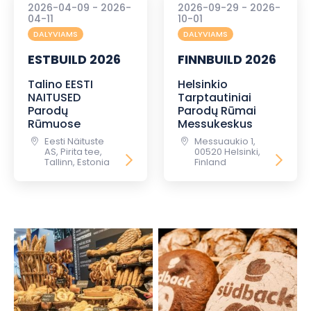
2026-04-09 - 2026-
2026-09-29 - 2026-
04-11
10-01
DALYVIAMS
DALYVIAMS
ESTBUILD 2026
FINNBUILD 2026
Talino EESTI
Helsinkio
NAITUSED
Tarptautiniai
Parodų
Parodų Rūmai
Rūmuose
Messukeskus
Eesti Näituste
Messuaukio 1,
AS, Pirita tee,
00520 Helsinki,
Tallinn, Estonia
Finland