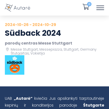
0
2024-10-26 - 2024-10-29
Südback 2024
parodų centras Messe Stuttgart
Messe Stuttgart, Messepiazza, Stuttgart, Germany
Štutgartas, Vokietija
UAB
„Autarė”
kviečia Jus apsilankyti tarptautinėje
kepinių ir konditerijos parodoje
Štutgarte