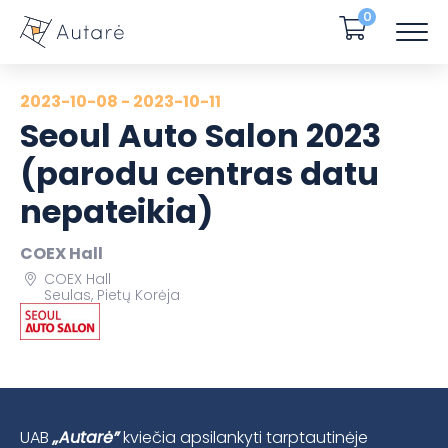
0
2023-10-08 - 2023-10-11
Seoul Auto Salon 2023
(parodu centras datu
nepateikia)
COEX Hall
COEX Hall
Seulas, Pietų Korėja
UAB
„Autarė”
kviečia apsilankyti tarptautinėje