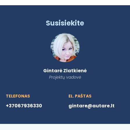
Susisiekite
Gintarė Zlatkienė
Projektų vadovė
TELEFONAS
EL. PAŠTAS
+37067936330
gintare@autare.lt