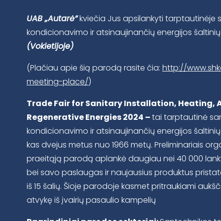
UAB „Autarė”
kviečia Jus apsilankyti tarptautinėje 
kondicionavimo ir atsinaujinančių energijos šaltin
(Vokietijoje)
(Plačiau apie šią parodą rasite čia:
http://www.shk
meeting-place/
)
Trade Fair for Sanitary Installation, Heating,
Regenerative Energies 2024 –
tai tarptautinė sa
kondicionavimo ir atsinaujinančių energijos šaltini
kas dvejus metus nuo 1966 metų. Preliminariais or
praeitąją parodą aplankė daugiau nei 40 000 lank
bei savo paslaugas ir naujausius produktus prista
iš 15 šalių. Šioje parodoje kasmet pritraukiami aukšči
atvykę iš įvairių pasaulio kampelių