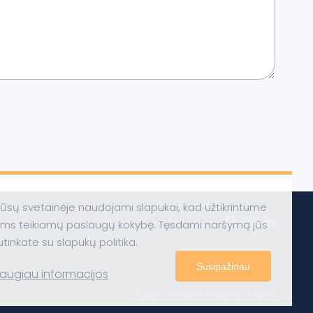
ūsų svetainėje naudojami slapukai, kad užtikrintume
ums teikiamų paslaugų kokybę. Tęsdami naršymą jūs
utinkate su slapukų politika.
Susipažinau
augiau informacijos
Sukurta
SONARO
| Dizainas
KEMDU