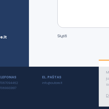
Siųsti
.lt
M
ELEFONAS
EL. PAŠTAS
j
7067094462
info@autare.lt
s
7069933617
D