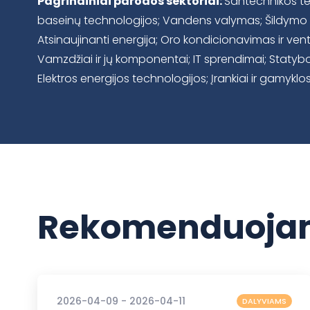
Pagrindiniai parodos sektoriai:
Santechnikos t
baseinų technologijos; Vandens valymas; Šildymo 
Atsinaujinanti energija; Oro kondicionavimas ir ven
Vamzdžiai ir jų komponentai; IT sprendimai; Statybo
Elektros energijos technologijos; Įrankiai ir gamyklo
Rekomenduojam
2026-04-09 - 2026-04-11
DALYVIAMS