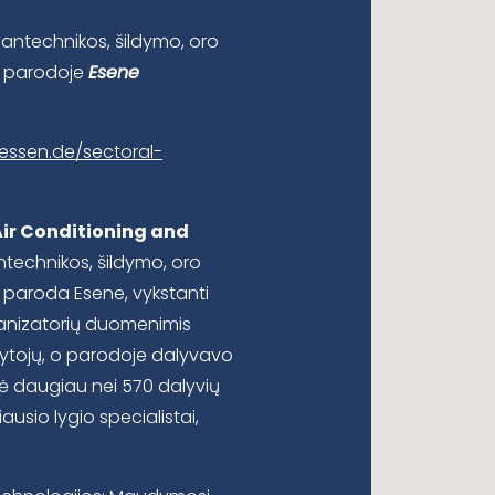
santechnikos, šildymo, oro
ių parodoje
Esene
essen.de/sectoral-
 Air Conditioning and
ntechnikos, šildymo, oro
ų paroda Esene, vykstanti
ganizatorių duomenimis
ytojų, o parodoje dalyvavo
tė daugiau nei 570 dalyvių
ausio lygio specialistai,