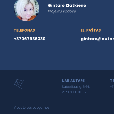
Gintarė Zlatkienė
Projektų vadovė
TELEFONAS
EL. PAŠTAS
+37067936330
gintare@autare
UAB AUTARĖ
T
Subačiaus g. 8-14,
+3
Vilnius, LT-01302
+3
Visos teisės saugomos.