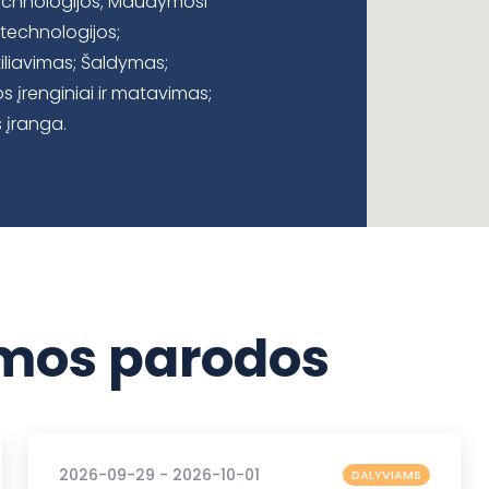
echnologijos; Maudymosi
technologijos;
tiliavimas; Šaldymas;
s įrenginiai ir matavimas;
s įranga.
os parodos
2026-09-29 - 2026-10-01
DALYVIAMS