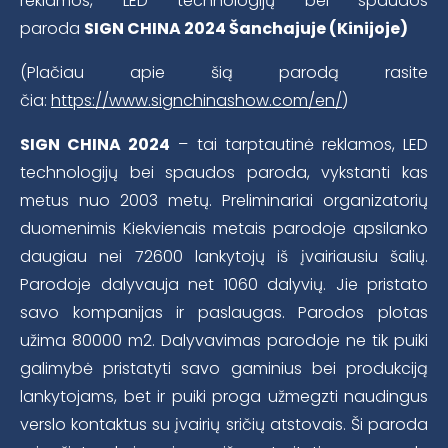
reklamos, LED technologijų bei spaudos
paroda
SIGN CHINA 2024
Šanchajuje (Kinijoje)
(Plačiau apie šią parodą rasite
čia:
https://www.signchinashow.com/en/
)
SIGN CHINA 2024
– tai tarptautinė reklamos, LED
technologijų bei spaudos paroda, vykstanti kas
metus nuo 2003 metų. Preliminariai organizatorių
duomenimis Kiekvienais metais parodoje apsilanko
daugiau nei 72600 lankytojų iš įvairiausiu šalių.
Parodoje dalyvauja net 1060 dalyvių. Jie pristato
savo kompanijas ir paslaugas. Parodos plotas
užima 80000 m2. Dalyvavimas parodoje ne tik puiki
galimybė pristatyti savo gaminius bei produkciją
lankytojams, bet ir puiki proga užmegzti naudingus
verslo kontaktus su įvairių sričių atstovais. Ši paroda