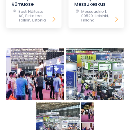
Rūmuose
Messukeskus
Eesti Näituste
Messuaukio 1,
AS, Pirita tee,
00520 Helsinki,
Tallinn, Estonia
Finland