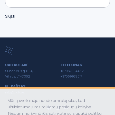
Siųsti
UAB AUTARĖ
TELEFONAS
Subačiaus g. 8-14,
+37067094462
Vilnius, LT-01302
+37069933617
EL. PAŠTAS
info@autare.lt
Mūsų svetainėje naudojami slapukai, kad
užtikrintume jums teikiamų paslaugų kokybę.
Tęsdami naršymą jūs sutinkate su slapukų politika.