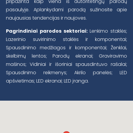
pripažinta kaip viena iš autoritetingų parodų
pasaulyje. Aplankydami parodą sužinosite apie
naujausias tendencijas ir naujoves.
Pagrindiniai parodos sektoriai:
Lenkimo staklės;
Lazerinio suvirinimo staklės ir komponentai;
Spausdinimo medžiagos ir komponentai; Ženklai,
skelbimų lentos; Parodų ekranai; Graviravimo
mašinos; Vidiniai ir išoriniai spausdintuvo rašalai;
Spausdinimo reikmenys; Akrilo panelės; LED
apšvietimas; LED ekranai; LED įranga.