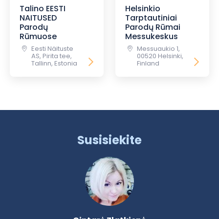
Talino EESTI
Helsinkio
NAITUSED
Tarptautiniai
Parodų
Parodų Rūmai
Rūmuose
Messukeskus
Eesti Näituste
Messuaukio 1,
AS, Pirita tee,
00520 Helsinki,
Tallinn, Estonia
Finland
Susisiekite