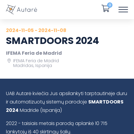
0
2024-11-05 - 2024-11-08
SMARTDOORS 2024
IFEMA Feria de Madrid
IFEMA Feria de Madrid
Madridas, Ispanija
UAB Autarė kviečia Jus apsilankyti tarptautinėje duru
ir automatizuotų sistemų parodoje
SMARTDOORS
2024
Madride (Ispanija)
2022 - taisiais metais parodą aplankė 10 715
lankytojų iš 40 skirtingų šalių.