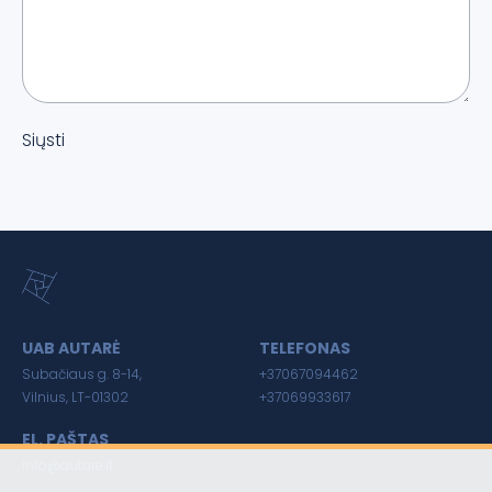
Siųsti
UAB AUTARĖ
TELEFONAS
Subačiaus g. 8-14,
+37067094462
Vilnius, LT-01302
+37069933617
EL. PAŠTAS
info@autare.lt