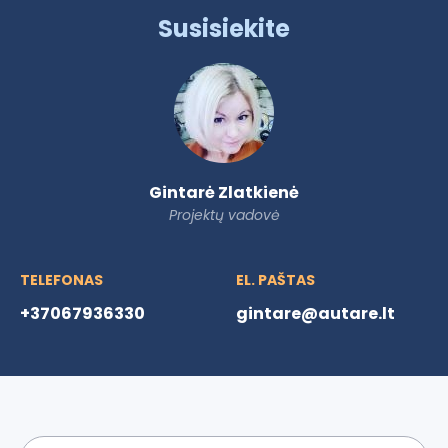
Susisiekite
Gintarė Zlatkienė
Projektų vadovė
TELEFONAS
EL. PAŠTAS
+37067936330
gintare@autare.lt