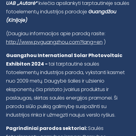
UAB „Autarė“
kviečia apsilankyti tarptautinėje saulės
fotoelementų industrijos parodoje
Guangdžou
(Kinijoje)
(Daugiau informacijos apie parodą rasite:
http://www.pvguangzhou.com?lang=en
)
Guangzhou International Solar Photovoltaic
Exhibiton 2024 -
tai tarptautinė saulės
fotoelementų industrijos paroda, vykstanti kasmet
nuo 2009 metų. Daugybė šalies ir užsienio
eksponentų čia pristato įvairius produktus ir
paslaugas, skirtas saulės energijos pramonei. Ši
paroda siūlo puikią galimybę susipažinti su
industrijos rinka ir užmegzti naujus verslo ryšius.
Pagrindiniai parodos sektoriai:
Saulės