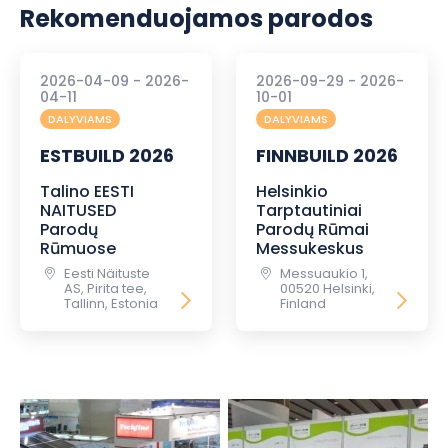
Rekomenduojamos parodos
2026-04-09 - 2026-
2026-09-29 - 2026-
04-11
10-01
DALYVIAMS
DALYVIAMS
ESTBUILD 2026
FINNBUILD 2026
Talino EESTI
Helsinkio
NAITUSED
Tarptautiniai
Parodų
Parodų Rūmai
Rūmuose
Messukeskus
Eesti Näituste
Messuaukio 1,
AS, Pirita tee,
00520 Helsinki,
Tallinn, Estonia
Finland