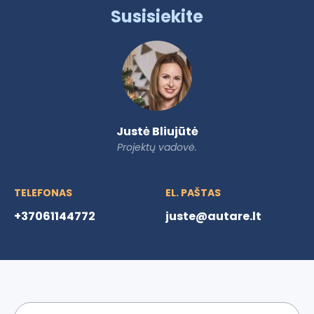
Susisiekite
Justė Bliujūtė
Projektų vadovė.
TELEFONAS
EL. PAŠTAS
+37061144772
juste@autare.lt