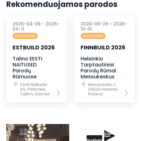
Rekomenduojamos parodos
2026-04-09 - 2026-
2026-09-29 - 2026-
04-11
10-01
DALYVIAMS
DALYVIAMS
ESTBUILD 2026
FINNBUILD 2026
Talino EESTI
Helsinkio
NAITUSED
Tarptautiniai
Parodų
Parodų Rūmai
Rūmuose
Messukeskus
Eesti Näituste
Messuaukio 1,
AS, Pirita tee,
00520 Helsinki,
Tallinn, Estonia
Finland