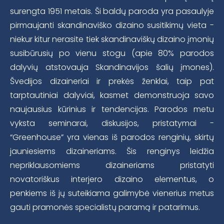
surengta 1951 metais. Ši baldų paroda yra pasaulyje
pirmaujanti skandinaviško dizaino susitikimų vieta -
niekur kitur nerasite tiek skandinaviškų dizaino įmonių
susibūrusių po vienu stogu (apie 80% parodos
dalyvių atstovauja Skandinavijos šalių įmones).
Švedijos dizaineriai ir prekės ženklai, taip pat
tarptautiniai dalyviai, kasmet demonstruoja savo
naujausius kūrinius ir tendencijas. Parodos metu
vyksta seminarai, diskusijos, pristatymai -
“Greenhouse” yra vienas iš parodos renginių, skirtų
jauniesiems dizaineriams. Šis renginys leidžia
nepriklausomiems dizaineriams pristatyti
novatoriškus interjero dizaino elementus, o
penkiems iš jų suteikiama galimybė vienerius metus
gauti pramonės specialistų paramą ir patarimus.