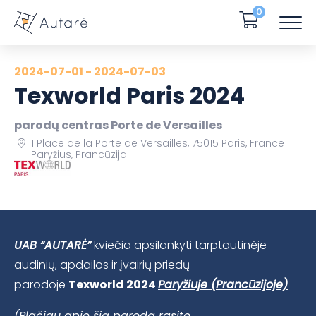
0
2024-07-01 - 2024-07-03
Texworld Paris 2024
parodų centras Porte de Versailles
1 Place de la Porte de Versailles, 75015 Paris, France
Paryžius, Prancūzija
UAB “AUTARĖ”
kviečia apsilankyti tarptautinėje
audinių, apdailos ir įvairių priedų
parodoje
Texworld 2024
Paryžiuje (Prancūzijoje)
(Plačiau apie šią parodą rasite