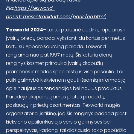
čia:
https://texworld-
paris.fr.messefrankfurt.com/paris/en.html
)
Texworld 2024
– tai tarptautinė audinių, apdailos ir
įvairių priedų paroda, vykstanti du kartus per metus
kartu su Apparelsourcing paroda. Texworld
rengiama nuo pat 1997 metų. Šis keturių dienų
renginys kasmet pritraukia įvairių drabužių
pramonės ir mados specialistų iš viso pasaulio. Tai
puiki galimybė kiekvienam gauti išsamią informaciją
apie naujausias tendencijas bei naujus produktus.
Parodoje eksponuojamas platus produktų,
paslaugų ir priedų asortimentas. Texworld mugės
organizatoriai įsitikinę, jog šis renginys padeda plėsti
kiekvieno apsilankiusiojo verslo galimybes bei
perspektyvas, kadangi tai didžiausia tokio pobūdžio