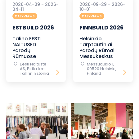
2026-04-09 - 2026-
2026-09-29 - 2026-
04-11
10-01
DALYVIAMS
DALYVIAMS
ESTBUILD 2026
FINNBUILD 2026
Talino EESTI
Helsinkio
NAITUSED
Tarptautiniai
Parodų
Parodų Rūmai
Rūmuose
Messukeskus
Eesti Näituste
Messuaukio 1,
AS, Pirita tee,
00520 Helsinki,
Tallinn, Estonia
Finland