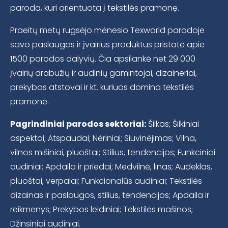
paroda, kuri orientuota į tekstilės pramonę.
Praeitų metų rugsėjo mėnesio Texworld parodoje
savo paslaugas ir įvairius produktus pristatė apie
1500 parodos dalyvių. Čia apsilankė net 29 000
įvairių drabužių ir audinių gamintojai, dizaineriai,
prekybos atstovai ir kt. kuriuos domina tekstilės
pramonė.
Pagrindiniai parodos sektoriai:
Šilkas; Šilkiniai
aspektai; Atspaudai; Nėriniai; Siuvinėjimas; Vilna,
vilnos mišiniai, pluoštai; Stilius, tendencijos; Funkciniai
audiniai; Apdaila ir priedai; Medvilnė, linas; Audeklas,
pluoštai, verpalai; Funkcionalūs audiniai; Tekstilės
dizainas ir paslaugos, stilius, tendencijos; Apdaila ir
reikmenys; Prekybos leidiniai; Tekstilės mašinos;
Džinsiniai audiniai.