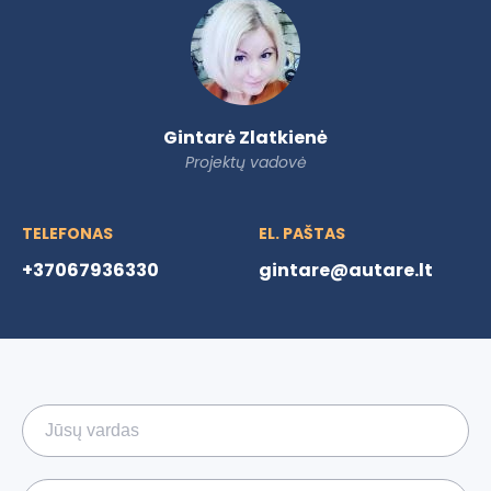
Gintarė Zlatkienė
Projektų vadovė
TELEFONAS
EL. PAŠTAS
+37067936330
gintare@autare.lt