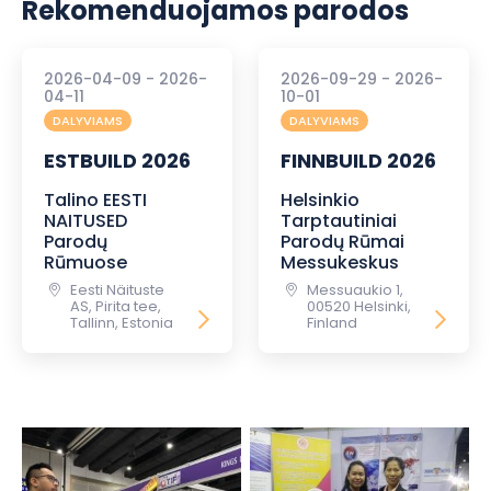
Rekomenduojamos parodos
2026-04-09 - 2026-
2026-09-29 - 2026-
04-11
10-01
DALYVIAMS
DALYVIAMS
ESTBUILD 2026
FINNBUILD 2026
Talino EESTI
Helsinkio
NAITUSED
Tarptautiniai
Parodų
Parodų Rūmai
Rūmuose
Messukeskus
Eesti Näituste
Messuaukio 1,
AS, Pirita tee,
00520 Helsinki,
Tallinn, Estonia
Finland