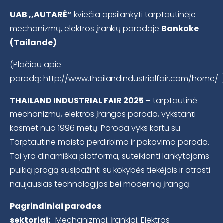
UAB ,,AUTARĖ”
kviečia apsilankyti tarptautinėje
mechanizmų, elektros įrankių parodoje
Bankoke
(Tailande)
(Plačiau apie
parodą:
http://www.thailandindustrialfair.com/home/
THAILAND INDUSTRIAL FAIR 2025 –
tarptautinė
mechanizmų, elektros įrangos paroda, vykstanti
kasmet nuo 1996 metų. Paroda vyks kartu su
Tarptautine maisto perdirbimo ir pakavimo paroda.
Tai yra dinamiška platforma, suteikianti lankytojams
puikią progą susipažinti su kokybės tiekėjais ir atrasti
naujausias technologijas bei modernią įrangą.
Pagrindiniai parodos
sektoriai:
Mechanizmai; Įrankiai; Elektros