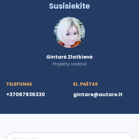
Susisiekite
Gintarė Zlatkienė
Projektų vadovė
TELEFONAS
EL. PAŠTAS
+37067936330
gintare@autare.lt