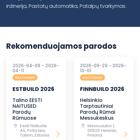
inžinerija, Pastatų automatika, Patalpų tvarkymas.
Rekomenduojamos parodos
2026-04-09 - 2026-
2026-09-29 - 2026-
04-11
10-01
DALYVIAMS
DALYVIAMS
ESTBUILD 2026
FINNBUILD 2026
Talino EESTI
Helsinkio
NAITUSED
Tarptautiniai
Parodų
Parodų Rūmai
Rūmuose
Messukeskus
Eesti Näituste
Messuaukio 1,
AS, Pirita tee,
00520 Helsinki,
Tallinn, Estonia
Finland