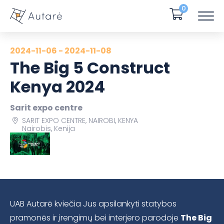
0
2024-11-06 - 2024-11-08
The Big 5 Construct
Kenya 2024
Sarit expo centre
SARIT EXPO CENTRE, NAIROBI, KENYA
Nairobis, Kenija
UAB Autarė kviečia Jus apsilankyti statybos
pramonės ir įrengimų bei interjero parodoje
The Big