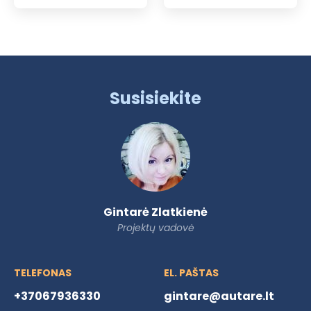
Susisiekite
Gintarė Zlatkienė
Projektų vadovė
TELEFONAS
EL. PAŠTAS
+37067936330
gintare@autare.lt