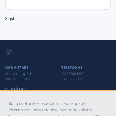
Siųsti
UAB AUTARĖ
TELEFONAS
Subačiaus g. 8-14,
+37067094462
Vilnius, LT-01302
+37069933617
EL. PAŠTAS
info@autare.lt
Mūsų svetainėje naudojami slapukai, kad
užtikrintume jums teikiamų paslaugų kokybę.