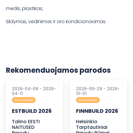
medis, plastikas;
šildymas, vėdinimas ir oro kondicionavimas.
Rekomenduojamos parodos
2026-04-09 - 2026-
2026-09-29 - 2026-
04-11
10-01
DALYVIAMS
DALYVIAMS
ESTBUILD 2026
FINNBUILD 2026
Talino EESTI
Helsinkio
NAITUSED
Tarptautiniai
Parodų
Parodų Rūmai