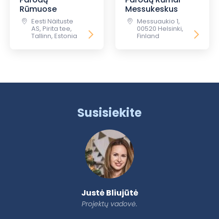
Rūmuose
Messukeskus
Eesti Näituste
Messuaukio 1,
AS, Pirita tee,
00520 Helsinki,
Tallinn, Estonia
Finland
Susisiekite
Justė Bliujūtė
Projektų vadovė.