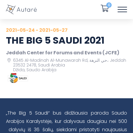
0
2021-05-24 - 2021-05-27
THE BIG 5 SAUDI 2021
Jeddah Center for Forums and Events (JCFE)
6345 Al-Madinah Al-Munawarah Rd, حي النزهة، Jeddah
23532 2478, Saudi Arabia
Džida, Saudo Arabija
„The Big 5 Saudi“ bus didžiausia paroda Saudo
Arabijos Karalystėje, kur dalyvaus daugiau nei 500
dalyvių iš 36 šalių, siekdami pristatyti naujausius