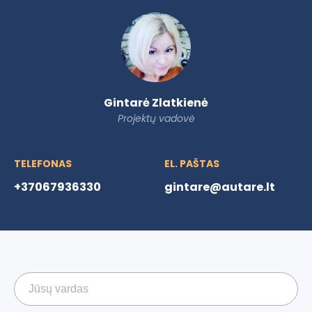
Gintarė Zlatkienė
Projektų vadovė
TELEFONAS
EL. PAŠTAS
+37067936330
gintare@autare.lt