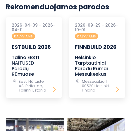
Rekomenduojamos parodos
2026-04-09 - 2026-
2026-09-29 - 2026-
04-11
10-01
DALYVIAMS
DALYVIAMS
ESTBUILD 2026
FINNBUILD 2026
Talino EESTI
Helsinkio
NAITUSED
Tarptautiniai
Parodų
Parodų Rūmai
Rūmuose
Messukeskus
Eesti Näituste
Messuaukio 1,
AS, Pirita tee,
00520 Helsinki,
Tallinn, Estonia
Finland