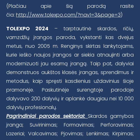
(Plačiau apie šią parodą rasite
čia:
http://www.tolexpo.com/?nav1=3&page=3
)
TOLEXPO 2024
– tarptautinė skardos, ričių,
vamzdžių įrangos paroda, vykstanti kas dvejus
metus, nuo 2005 m. Renginys skirtas lankytojams,
kurie ieško naujos įrangos ar siekia atnaujinti arba
modernizuoti jau esamą įrangą. Taip pat, dalyviai
demonstruos aukštos klasės įrangas, sprendimus ir
metodus, kaip spręsti kasdienius uždavinius šioje
pramonėje. Paskutinėje surengtoje parodoje
dalyvavo 200 dalyvių ir aplankė daugiau nei 10 000
dalyvių profesionalų.
Pagrindiniai parodos sektoriai:
Skardos gamybos
įranga; Suvirinimas; Formavimas; Perforavimas;
Lazeriai; Valcavimas; Pjovimas; Lenkimas; Kirpimas;