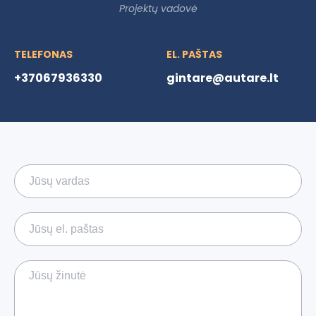
Projektų vadovė
TELEFONAS
EL. PAŠTAS
+37067936330
gintare@autare.lt