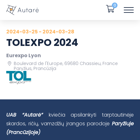
0
2024-03-25 - 2024-03-28
TOLEXPO 2024
Eurexpo Lyon
Boulevard de l'Europe, 69680 Chassieu, France
Paryžius, Prancūzija
UAB “Autarė”
kviečia apsilankyti tarptautinėje
skardos, ričių, vamzdžių įrangos parodoje
Paryžiuje
(Prancūzijoje)