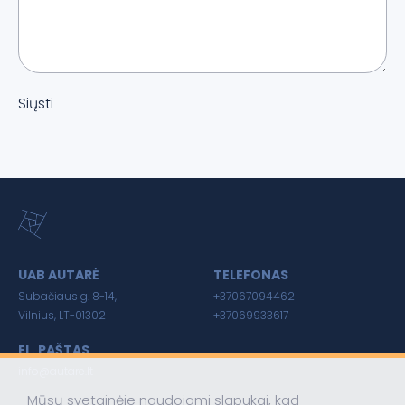
Siųsti
UAB AUTARĖ
TELEFONAS
Subačiaus g. 8-14,
+37067094462
Vilnius, LT-01302
+37069933617
EL. PAŠTAS
info@autare.lt
Mūsų svetainėje naudojami slapukai, kad