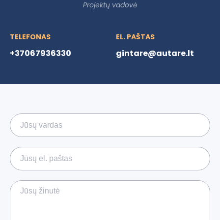
Projektų vadovė
TELEFONAS
EL. PAŠTAS
+37067936330
gintare@autare.lt