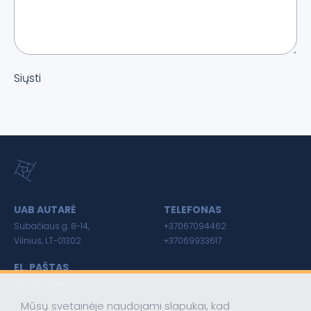
Siųsti
UAB AUTARĖ
TELEFONAS
Subačiaus g. 8-14,
+37067094462
Vilnius, LT-01302
+37069933617
EL. PAŠTAS
info@autare.lt
Mūsų svetainėje naudojami slapukai, kad