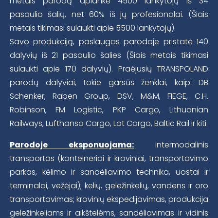
metais parodą aplankė 4500 lankytojų iš 34
pasaulio šalių, net 60% iš jų profesionalai. (Šiais
metais tikimasi sulaukti apie 5500 lankytojų).
Savo produkciją, paslaugas parodoje pristatė 140
dalyvių iš 21 pasaulio šalies (Šiais metais tikimasi
sulaukti apie 170 dalyvių). Praėjusių TRANSPOLAND
parodų dalyviai, tokie garsūs ženklai, kaip: DB
Schenker, Raben Group, DSV, M&M, FIEGE, C.H.
Robinson, FM Logistic, PKP Cargo, Lithuanian
Railways, Lufthansa Cargo, Lot Cargo, Baltic Rail ir kiti.
Parodoje eksponuojama:
intermodalinis
transportas (konteineriai ir kroviniai, transportavimo
parkas, kėlimo ir sandėliavimo technika, uostai ir
terminalai, vežėjai); kelių, geležinkelių, vandens ir oro
transportavimas; krovinių ekspedijavimas, produkcija
geležinkeliams ir aikštelėms, sandėliavimas ir vidinis