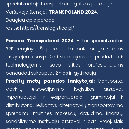
specializuotoje transporto ir logistikos parodoje
Varšuvoje (Lenkija)
TRANSPOLAND 2024.
Daugiau apie parodą
rasite:
https://translogistica.pl/
Paroda Transpoland 2024
– tai specializuotas
B2B renginys. Ši paroda, tai puiki proga visiems
lankytojams susipažinti su naujausiais produktais ir
technologijomis, savo srities profesionalams
panaudoti sukauptas žinias ir įgyti naujų.
Praeitų metų parodos lankytojai:
transporto,
krovinių ekspedijavimo, logistikos atstovai,
importuotojai ir eksportuotojai, gamintojai ir
distributoriai, ieškantys alternatyvių transportavimo
sprendimų, muitinės, mokesčių, draudimo, finansų,
sandėliavimo institucijų atstovai ir pan. Praėjusiais