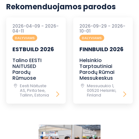
Rekomenduojamos parodos
2026-04-09 - 2026-
2026-09-29 - 2026-
04-11
10-01
DALYVIAMS
DALYVIAMS
ESTBUILD 2026
FINNBUILD 2026
Talino EESTI
Helsinkio
NAITUSED
Tarptautiniai
Parodų
Parodų Rūmai
Rūmuose
Messukeskus
Eesti Näituste
Messuaukio 1,
AS, Pirita tee,
00520 Helsinki,
Tallinn, Estonia
Finland