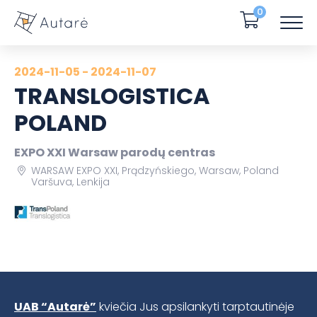
0
2024-11-05 - 2024-11-07
TRANSLOGISTICA
POLAND
EXPO XXI Warsaw parodų centras
WARSAW EXPO XXI, Prądzyńskiego, Warsaw, Poland
Varšuva, Lenkija
UAB “Autarė”
kviečia Jus apsilankyti tarptautinėje