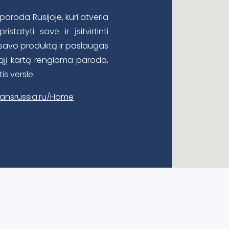
 paroda Rusijoje, kuri atveria
atyti save ir įsitvirtinti
i savo produktą ir paslaugas
6-ąjį kartą rengiama paroda,
is versle.
transrussia.ru/Home