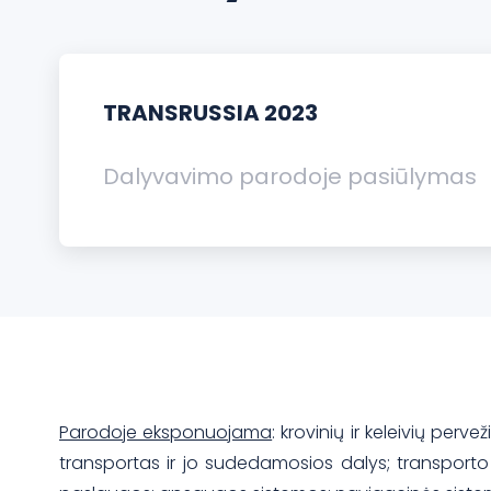
TRANSRUSSIA 2023
Dalyvavimo parodoje pasiūlymas
Parodoje eksponuojama
: krovinių ir keleivių perv
transportas ir jo sudedamosios dalys; transporto i