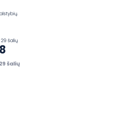
alstybių.
8
29 šalių