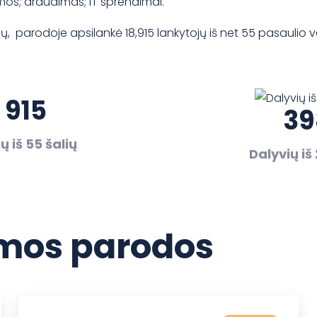
os; draudimas; IT sprendimai.
, parodoje apsilankė 18,915 lankytojų iš net 55 pasaulio v
 915
39
ų iš 55 šalių
Dalyvių iš 
os parodos