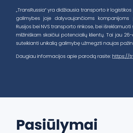
„TransRussia“ yra didžiausia transporto ir logistikos
galimybes joje dalyvaujančioms kompanijoms prist
Rusijos bei NVS transporto rinkose, bei išreklamuot
milžiniškam skaičiui potencialių klientų. Tai jau 2
suteikianti unikalią galimybę užmegzti naujas pažint
Daugiau informacijos apie parodą rasite:
https://
Pasiūlymai