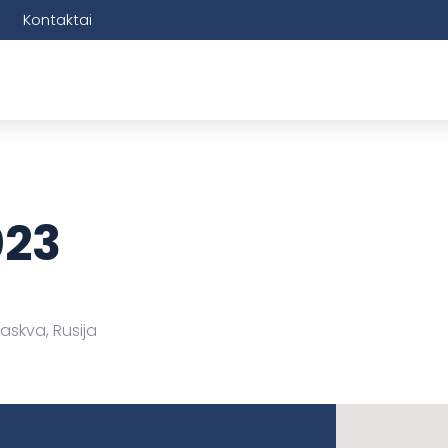
Kontaktai
023
askva, Rusija