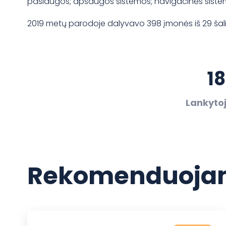
paslaugos; apsaugos sistemos; navigacinės sistem
2019 metų parodoje dalyvavo 398 įmonės iš 29 šalių
18
Lankytoj
Rekomenduojam