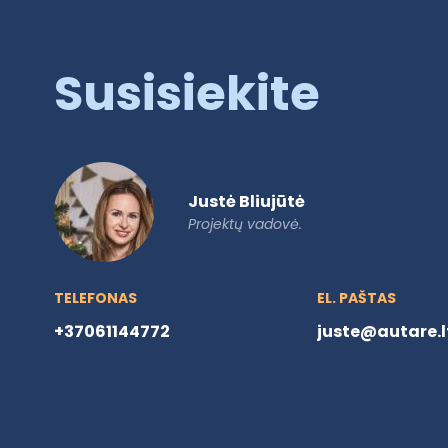
Susisiekite
Justė Bliujūtė
Projektų vadovė.
TELEFONAS
EL. PAŠTAS
+37061144772
juste@autare.l