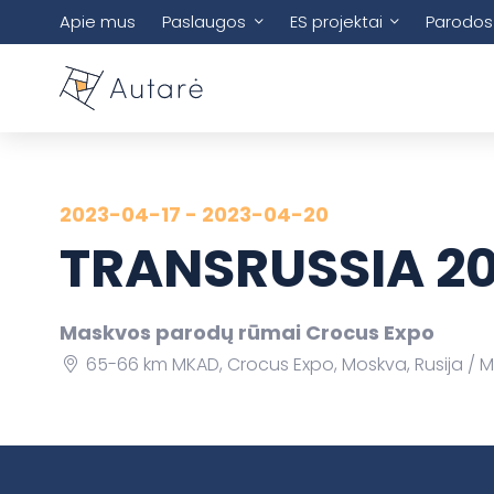
Apie mus
Paslaugos
ES projektai
Parodos
2023-04-17 - 2023-04-20
TRANSRUSSIA 2
Maskvos parodų rūmai Crocus Expo
65-66 km MKAD, Crocus Expo, Moskva, Rusija
M