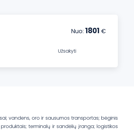
1801
Nuo:
€
Užsakyti
ervisai; vandens, oro ir sausumos transportas; bėginis
roduktais; terminalų ir sandėlių įranga; logistikos