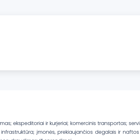
ežimas; ekspeditoriai ir kurjeriai; komercinis transportas; s
nfrastruktūra; įmonės, prekiaujančios degalais ir naftos p